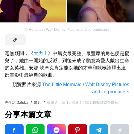
©
Hercules / Walt Disney Pictures and co-producers
毫無疑問，《
大力士
》中層次最完整、最豐厚的角色便是蜜
兒了，她由一開始的反派，到後來成了願意為愛人獻出生命
的女英雄。安娜·坎卓克肯定能以她的才華和歌喉詮釋出這
部電影中最經典的歌曲。
預覽照片來源
The Little Mermaid / Walt Disney Pictures
and co-producers
亮生活 Daleba
/
影片
/
根據 AI，這 15 部迪士尼電影翻拍該是什麼樣
分享本篇文章