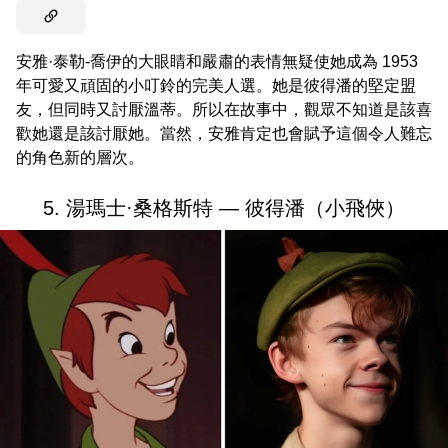
安雅·泰勒-喬伊的大眼睛和嚴肅的表情無疑使她成為 1953
年可愛又頑固的小叮鈴的完美人選。她是彼得潘的堅定盟
友，但同時又討厭溫蒂。所以在故事中，觀眾不知道是該喜
歡她還是該討厭她。當然，安雅肯定也會賦予這個令人難忘
的角色新的層次。
5. 湯瑪士·桑格斯特 — 彼得潘（小飛俠）