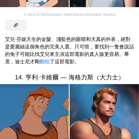
©
Alice in Wonderland / Walt Disney Animation Studios
艾兒·芬妮天生的金髮、淺藍色的眼睛和天真的外表，絕對
是愛麗絲這個角色的完美人選。只可惜，要找到一隻會說話
的兔子可能比找艾兒來主演這部電影的真人版更容易。畢
竟，迪士尼才剛
翻拍
了這部電影。
14. 亨利·卡維爾 — 海格力斯（大力士）