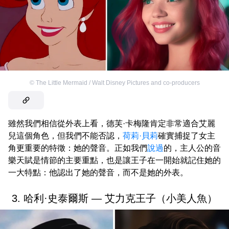
©
The Little Mermaid / Walt Disney Pictures and co-producers
雖然我們相信從外表上看，德芙·卡梅隆肯定非常適合艾麗
兒這個角色，但我們不能否認，
荷莉·貝莉
確實捕捉了女主
角更重要的特徵：她的聲音。正如我們
說過
的，主人公的音
樂天賦是情節的主要重點，也是讓王子在一開始就記住她的
一大特點：他認出了她的聲音，而不是她的外表。
3. 哈利·史泰爾斯 — 艾力克王子（小美人魚）