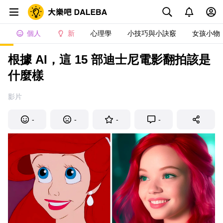
個人
新
心理學
小技巧與小訣竅
女孩小物
根據 AI，這 15 部迪士尼電影翻拍該是
什麼樣
影片
-
-
-
-