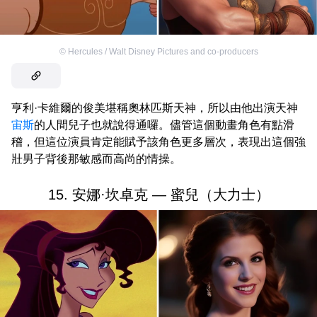
©
Hercules / Walt Disney Pictures and co-producers
亨利·卡維爾的俊美堪稱奧林匹斯天神，所以由他出演天神
宙斯
的人間兒子也就說得通囉。儘管這個動畫角色有點滑
稽，但這位演員肯定能賦予該角色更多層次，表現出這個強
壯男子背後那敏感而高尚的情操。
15. 安娜·坎卓克 — 蜜兒（大力士）