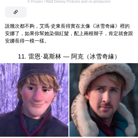
©
Frozen / Walt Disney Pictures and co-producers
說幾次都不夠，艾瑪·史東長得實在太像《冰雪奇緣》裡的
安娜了，如果你幫她染個紅髮，配上兩根辮子，肯定就會跟
安娜長得一模一樣。
11. 雷恩·葛斯林 — 阿克（冰雪奇緣）