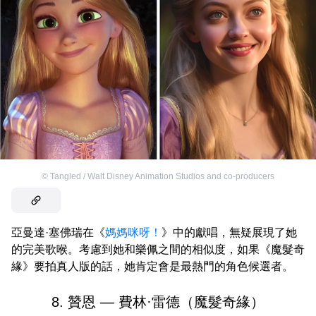
©
Tangled / Walt Disney Animation Studios and co-producers
亞曼達·塞佛瑞在《
媽媽咪呀！
》中的獻唱，無疑展現了她
的完美歌喉。考慮到她和樂佩之間的相似度，如果《魔髮奇
緣》要拍真人版的話，她肯定會是最熱門的角色候選者。
8. 贊恩 — 費林·雷德（魔髮奇緣）