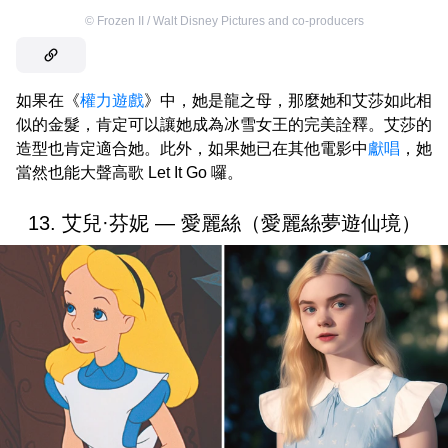
©
Frozen II / Walt Disney Pictures and co-producers
如果在《
權力遊戲
》中，她是龍之母，那麼她和艾莎如此相
似的金髮，肯定可以讓她成為冰雪女王的完美詮釋。艾莎的
造型也肯定適合她。此外，如果她已在其他電影中
獻唱
，她
當然也能大聲高歌 Let It Go 囉。
13. 艾兒·芬妮 — 愛麗絲（愛麗絲夢遊仙境）