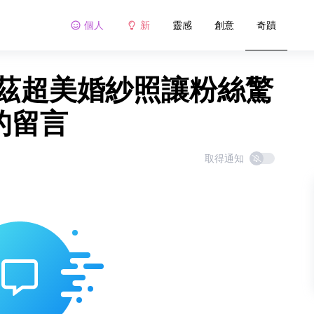
個人
新
靈感
創意
奇蹟
梅茲超美婚紗照讓粉絲驚
的留言
取得通知