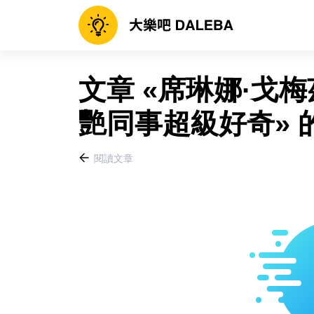
文章 «席琳娜·戈
艷同事超級好奇» 
閱讀文章