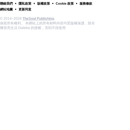
聯絡我們
隱私政策
版權政策
Cookie 政策
服務條款
網站地圖
更新同意
© 2014–2026
TheSoul Publishing
.
保留所有權利。 本網站上的所有材料內容均受版權保護，除非
獲得亮生活 Daleba 的授權，否則不得使用