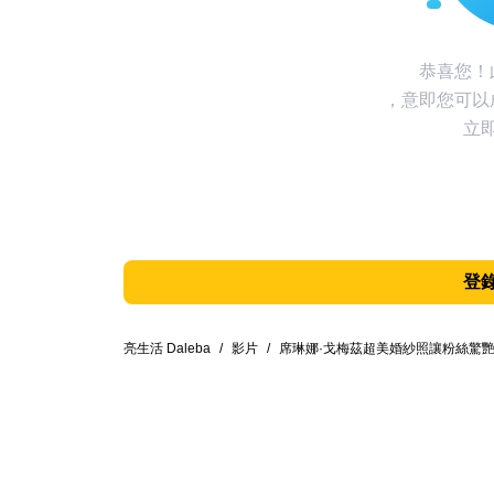
恭喜您！
，意即您可以
立
登
亮生活 Daleba
/
影片
/
席琳娜·戈梅茲超美婚紗照讓粉絲驚