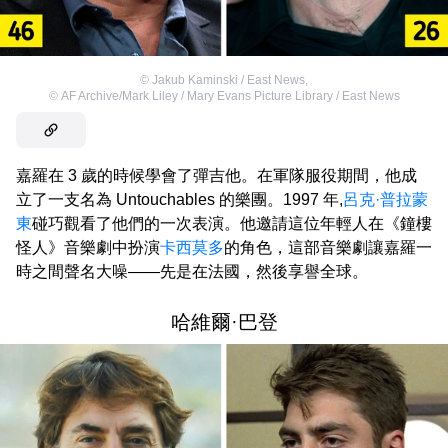
©
Jakub Kaminski / East News
,
©
AF Archive/Mark Liley / Mary Evans Picture Library / East News
嘉羅在 3 歲的時候學會了彈吉他。在軍隊服役期間，他成
立了一支名為 Untouchables 的樂團。1997 年,
呂克·普拉蒙
東
碰巧觀看了他們的一次表演。他邀請這位年輕人在《鐘樓
怪人》音樂劇中扮演
卡西莫多
的角色，這部音樂劇讓嘉羅一
時之間聲名大噪——先是在法國，然後享譽全球。
哈維爾·巴登