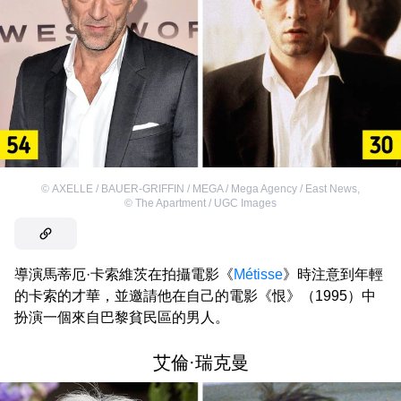
©
AXELLE / BAUER-GRIFFIN / MEGA / Mega Agency / East News
,
©
The Apartment / UGC Images
導演馬蒂厄·卡索維茨在拍攝電影《
Métisse
》時注意到年輕
的卡索的才華，並邀請他在自己的電影《恨》（1995）中
扮演一個來自巴黎貧民區的男人。
艾倫·瑞克曼