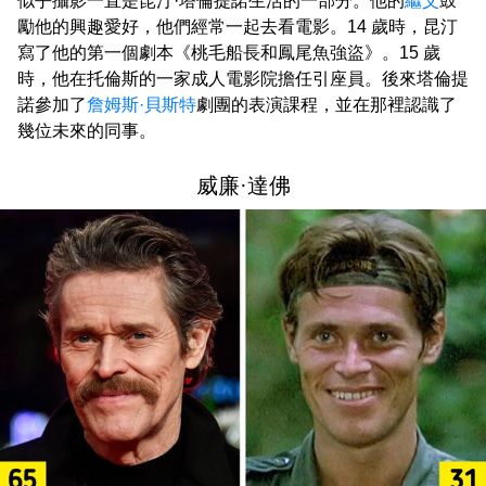
似乎攝影一直是昆汀·塔倫提諾生活的一部分。他的
繼父
鼓
勵他的興趣愛好，他們經常一起去看電影。14 歲時，昆汀
寫了他的第一個劇本《桃毛船長和鳳尾魚強盜》。15 歲
時，他在托倫斯的一家成人電影院擔任引座員。後來塔倫提
諾參加了
詹姆斯·貝斯特
劇團的表演課程，並在那裡認識了
幾位未來的同事。
威廉·達佛