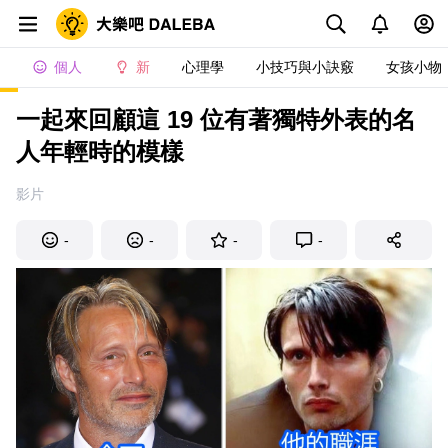
個人
新
心理學
小技巧與小訣竅
女孩小物
一起來回顧這 19 位有著獨特外表的名
人年輕時的模樣
影片
-
-
-
-