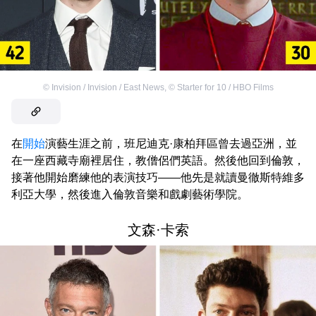
©
Invision / Invision / East News
,
©
Starter for 10 / HBO Films
在
開始
演藝生涯之前，班尼迪克·康柏拜區曾去過亞洲，並
在一座西藏寺廟裡居住，教僧侶們英語。然後他回到倫敦，
接著他開始磨練他的表演技巧——他先是就讀曼徹斯特維多
利亞大學，然後進入倫敦音樂和戲劇藝術學院。
文森·卡索