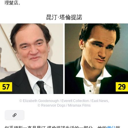
理髮店。
昆汀·塔倫提諾
©
Elizabeth Goodenough / Everett Collection / East News
,
©
Reservoir Dogs / Miramax Films