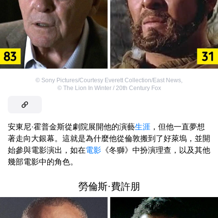
©
Sony Pictures/Courtesy Everett Collection/East News
,
©
The Lion In Winter / 20th Century Fox
安東尼·霍普金斯從劇院展開他的演藝
生涯
，但他一直夢想
著走向大銀幕。這就是為什麼他從倫敦搬到了好萊塢，並開
始參與電影演出，如在
電影
《冬獅》中扮演理查，以及其他
幾部電影中的角色。
勞倫斯·費許朋