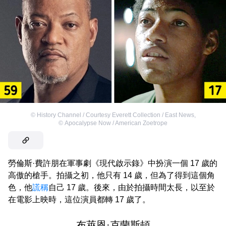
©
History Channel / Courtesy Everett Collection / East News
,
©
Apocalypse Now / American Zoetrope
勞倫斯·費許朋在軍事劇《現代啟示錄》中扮演一個 17 歲的
高傲的槍手。拍攝之初，他只有 14 歲，但為了得到這個角
色，他
謊稱
自己 17 歲。後來，由於拍攝時間太長，以至於
在電影上映時，這位演員都轉 17 歲了。
布萊恩·克蘭斯頓