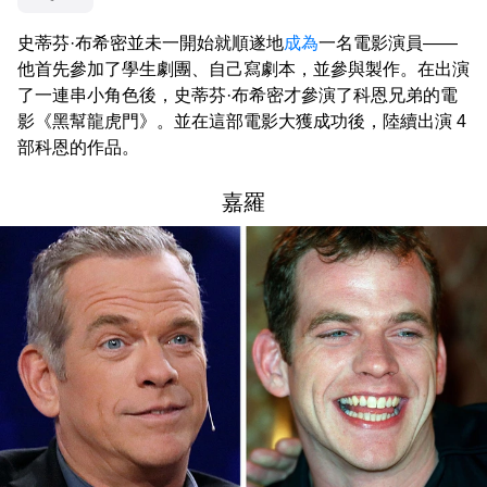
史蒂芬·布希密並未一開始就順遂地
成為
一名電影演員——
他首先參加了學生劇團、自己寫劇本，並參與製作。在出演
了一連串小角色後，史蒂芬·布希密才參演了科恩兄弟的電
影《黑幫龍虎門》。並在這部電影大獲成功後，陸續出演 4
部科恩的作品。
嘉羅