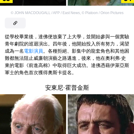
©
JOHN MACDOUGALL / AFP / East News
,
©
Platoon / Orion Pictures
從學校畢業後，達佛便放棄了上大學，並開始參與一個實驗
青年劇院的巡迴演出。四年後，他開始投入所有努力，渴望
成為一名
電影演員
。各種拒絕、影集中的龍套角色和其他困
難都無法阻止威廉朝演藝之路邁進，後來，他在奧利弗·史
東的電影《前進高棉》中取得巨大成功。達佛憑藉伊萊亞斯
軍士的角色首次獲得奧斯卡提名。
安東尼·霍普金斯