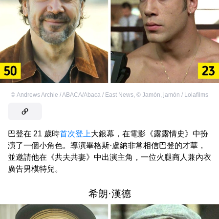
©
Andrews Archie / ABACA/Abaca / East News
,
©
Jamón, jamón / Lolafilms
巴登在 21 歲時
首次登上
大銀幕，在電影《露露情史》中扮
演了一個小角色。導演畢格斯·盧納非常相信巴登的才華，
並邀請他在《共夫共妻》中出演主角，一位火腿商人兼內衣
廣告男模特兒。
希朗·漢德