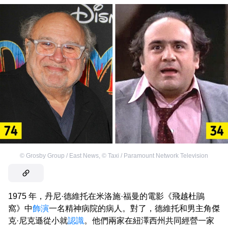
©
Grosby Group / East News
,
©
Taxi / Paramount Network Television
1975 年，丹尼·德維托在米洛施·福曼的電影《飛越杜鵑
窩》中
飾演
一名精神病院的病人。對了，德維托和男主角傑
克·尼克遜從小就
認識
。他們兩家在紐澤西州共同經營一家