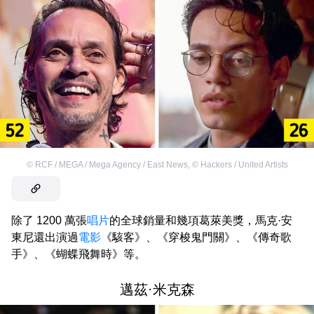
©
RCF / MEGA / Mega Agency / East News
,
©
Hackers / United Artists
除了 1200 萬張
唱片
的全球銷量和幾項葛萊美獎，馬克·安
東尼還出演過
電影
《駭客》、《穿梭鬼門關》、《傳奇歌
手》、《蝴蝶飛舞時》等。
邁茲·米克森