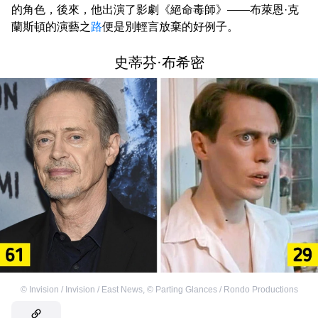
的角色，後來，他出演了影劇《絕命毒師》——布萊恩·克
蘭斯頓的演藝之
路
便是別輕言放棄的好例子。
史蒂芬·布希密
©
Invision / Invision / East News
,
©
Parting Glances / Rondo Productions