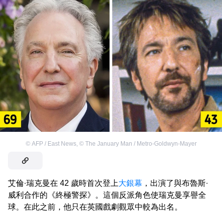
©
AFP / East News
,
©
The January Man / Metro-Goldwyn-Mayer
艾倫·瑞克曼在 42 歲時首次登上
大銀幕
，出演了與布魯斯·
威利合作的《終極警探》。這個反派角色使瑞克曼享譽全
球。在此之前，他只在英國戲劇觀眾中較為出名。