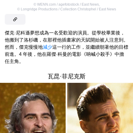
©
WENN.com / agefotostock / East News
,
©
Longridge Productions / Collection Christophel / East News
傑克·尼科遜夢想成為一名受歡迎的演員。從學校畢業後，
他搬到了洛杉磯，在那裡他插畫家的天賦開始被人注意到。
然而，傑克慢慢地
減少
這一行的工作，並繼續朝著他的目標
前進。4 年後，他在羅傑·科曼的電影《呐喊小殺手》中擔
任主角。
瓦昆·菲尼克斯