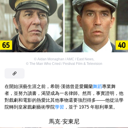
©
Aidan Monaghan / AMC / East News
,
©
The Man Who Cried / Festival Film & Television
在開始演藝生涯之前，希朗·漢德曾是愛爾蘭
舞蹈
專業舞
者，並努力讀書，渴望成為一名律師。然而，事實證明，他
對戲劇和電影的熱愛比其他事物還要強烈得多——他從法學
院轉到皇家戲劇藝術學院
學習
，並于 1975 年順利畢業。
馬克·安東尼