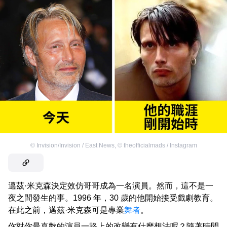
©
Invision/Invision / East News
,
©
theofficialmads / Instagram
邁茲·米克森決定效仿哥哥成為一名演員。然而，這不是一
夜之間發生的事。1996 年，30 歲的他開始接受戲劇教育。
在此之前，邁茲·米克森可是專業
舞者
。
你對你最喜歡的演員一路上的改變有什麼想法呢？隨著時間