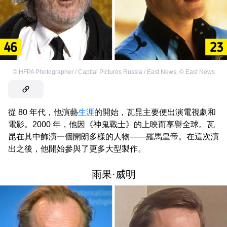
©
HFPA Photographer / Capital Pictures Russia / East News
,
©
East News
從 80 年代，他演藝
生涯
的開始，瓦昆主要便出演電視劇和
電影。2000 年，他因《神鬼戰士》的上映而享譽全球。瓦
昆在其中飾演一個開朗多樣的人物——羅馬皇帝。在這次演
出之後，他開始參與了更多大型製作。
雨果·威明