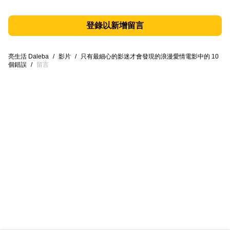
登錄以新增留言
亮生活 Daleba
/
影片
/
只有最細心的影迷才會發現的浪漫愛情電影中的 10
個錯誤
/
留言