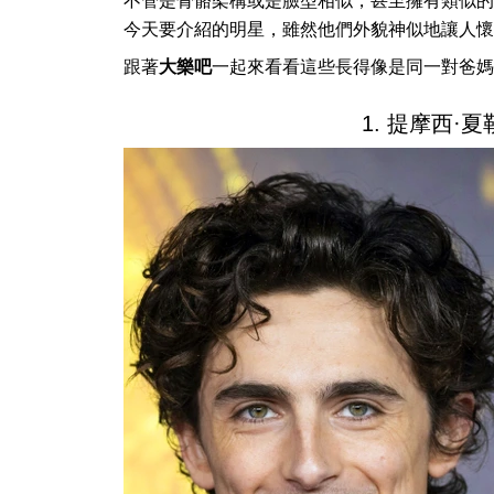
不管是骨骼架構或是臉型相似，甚至擁有類似的
今天要介紹的明星，雖然他們外貌神似地讓人懷
跟著
大樂吧
一起來看看這些長得像是同一對爸媽
1. 提摩西·