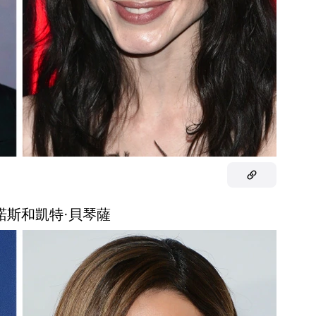
雷諾斯和凱特·貝琴薩