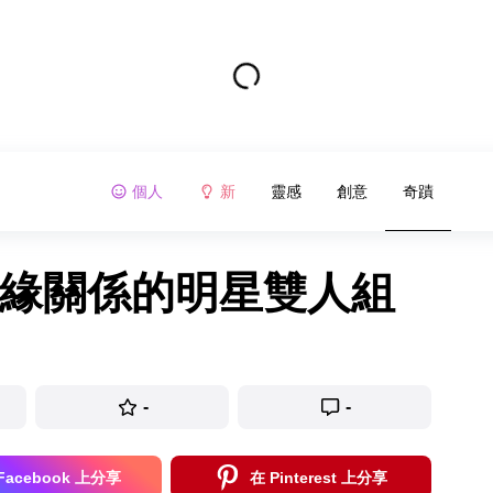
個人
新
靈感
創意
奇蹟
血緣關係的明星雙人組
-
-
Facebook 上分享
在 Pinterest 上分享