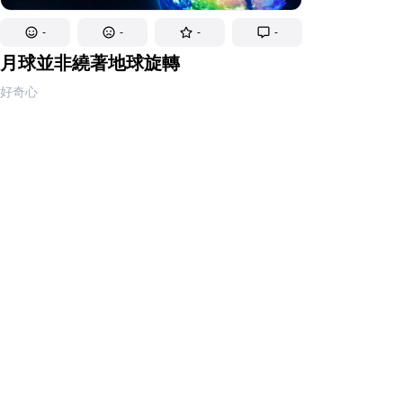
-
-
-
-
月球並非繞著地球旋轉
好奇心