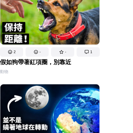
2
-
-
1
假如狗帶著紅項圈，別靠近
動物