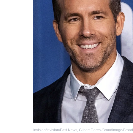
Invision/Invision/East News
,
Gilbert Flores /Broadimage/Broa