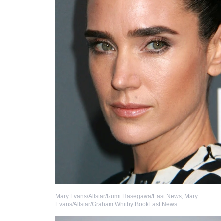
Mary Evans/Allstar/Izumi Hasegawa/East News
,
Mary
Evans/Allstar/Graham Whitby Boot/East News