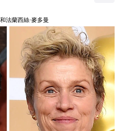
達佛和法蘭西絲·麥多曼