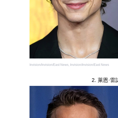
Invision/Invision/East News
,
Invision/Invision/East News
2. 萊恩·