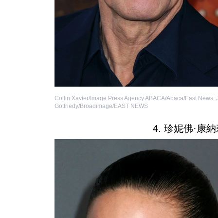
Collin Xavier/Image Press Agency ABACA/Abaca/East News
,
Gotfriedy/Broadimage/EAST NEWS
4. 珍妮佛·康