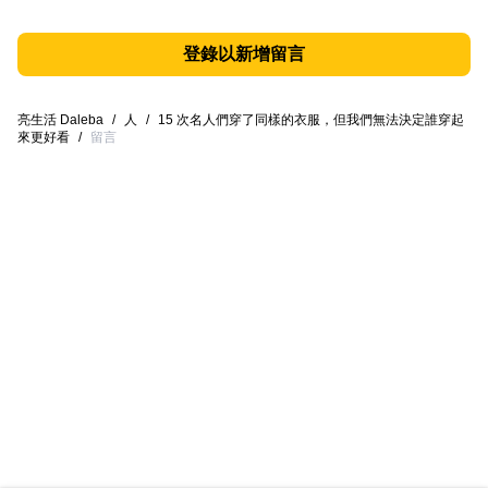
登錄以新增留言
亮生活 Daleba
/
人
/
15 次名人們穿了同樣的衣服，但我們無法決定誰穿起
來更好看
/
留言