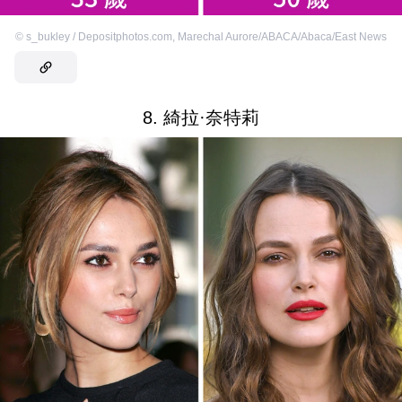
©
s_bukley / Depositphotos.com
,
Marechal Aurore/ABACA/Abaca/East News
8. 綺拉·奈特莉