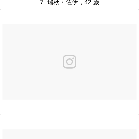
7. 瑞秋・佐伊，42 歲