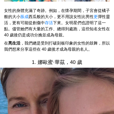
女性的身體充滿了奇跡。例如，在懷孕期間，子宮會從橘子
般的大小
脹成
西瓜般的大小，更不用說女性比男性
更
彈性靈
活，更有可能從創傷中
存活
下來。女明星們也證明了這一
點。儘管她們有大量的工作、總得到處跑，這些知名女性在
40 歲後仍是成功分娩並成為母親。
在
亮生活
，我們總是受到打破刻板印象的女性的鼓舞，所以
我們想來分享這些在 40 歲後才成為母親的名人。
1. 娜歐蜜·華茲，40 歲