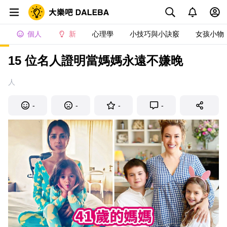
個人
新
心理學
小技巧與小訣竅
女孩小物
15 位名人證明當媽媽永遠不嫌晚
人
-
-
-
-