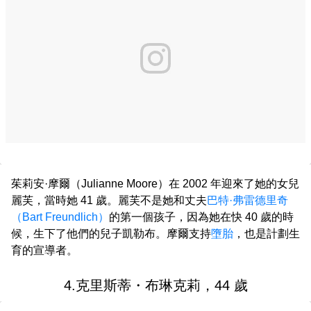
茱莉安·摩爾（Julianne Moore）在 2002 年迎來了她的女兒
麗芙，當時她 41 歲。麗芙不是她和丈夫
巴特·弗雷德里奇
（Bart Freundlich）
的第一個孩子，因為她在快 40 歲的時
候，生下了他們的兒子凱勒布。摩爾支持
墮胎
，也是計劃生
育的宣導者。
4.克里斯蒂・布琳克莉，44 歲