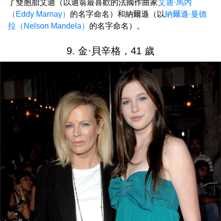
了雙胞胎艾迪（以迪翁最喜歡的法國作曲家
艾迪·馬內
（Eddy Marnay）
的名字命名）和納爾遜（以
納爾遜·曼德
拉（Nelson Mandela）
的名字命名）。
9. 金·貝辛格，41 歲