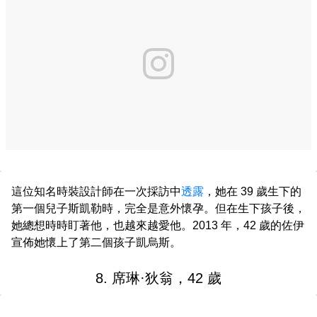
這位知名時裝設計師在一次採訪中
透露
，她在 39 歲生下的
第一個兒子斯凱勒時，完全是意外懷孕。但在生下孩子後，
她總想時時盯著他，也越來越愛他。2013 年，42 歲的佐伊
宣佈她懷上了第二個孩子凱烏斯。
8. 席琳·狄翁，42 歲