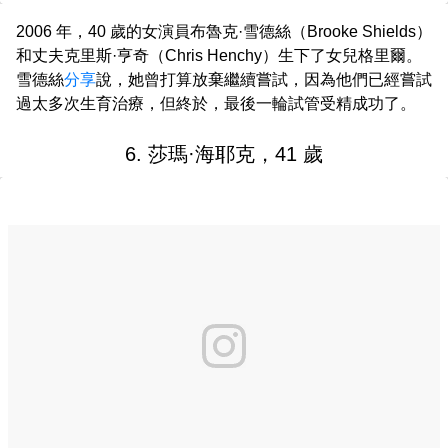
2006 年，40 歲的女演員布魯克·雪德絲（Brooke Shields）
和丈夫克里斯·亨奇（Chris Henchy）生下了女兒格里爾。
雪德絲
分享
說，她曾打算放棄繼續嘗試，因為他們已經嘗試
過太多次生育治療，但終於，最後一輪試管受精成功了。
6. 莎瑪·海耶克，41 歲