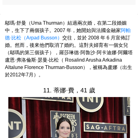
鄔瑪·舒曼（Uma Thurman）結過兩次婚，在第二段婚姻
中，生下了兩個孩子。2007 年，她開始與法國金融家
阿帕
德·比松（Arpad Busson）
交往，並於 2008 年 6 月宣佈訂
婚。然而，後來他們取消了婚約。這對夫婦育有一個女兒
（鄔瑪的第三個孩子），羅莎琳德·阿魯沙·阿卡迪娜·阿爾塔
盧恩·弗洛倫斯·瑟曼-比松（ Rosalind Arusha Arkadina
Altalune Florence Thurman-Busson），被稱為盧娜（出生
於2012年7月）。
11. 蒂娜·費，41 歲