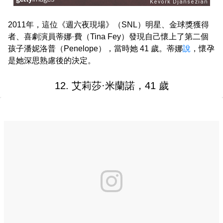
2011年，這位《週六夜現場》（SNL）明星、金球獎獲得
者、喜劇演員蒂娜·費（Tina Fey）發現自己懷上了第二個
孩子潘妮洛普（Penelope），當時她 41 歲。蒂娜
說
，懷孕
是她深思熟慮後的決定。
12. 艾莉莎·米蘭諾，41 歲