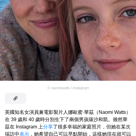
©
naomiwatts / instagram
英國知名女演員兼電影製片人娜歐蜜·華茲（Naomi Watts）
在 39 歲和 40 歲時分別生下了兩個男孩薩沙和凱。雖然華
茲在 Instagram 上
分享
了很多幸福的家庭照片，但她在某次
採訪中
表示
，她希望自己可以早點開始，這樣她現在就可以