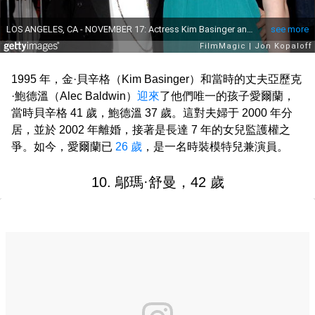
1995 年，金·貝辛格（Kim Basinger）和當時的丈夫亞歷克
·鮑德溫（Alec Baldwin）
迎來
了他們唯一的孩子愛爾蘭，
當時貝辛格 41 歲，鮑德溫 37 歲。這對夫婦于 2000 年分
居，並於 2002 年離婚，接著是長達 7 年的女兒監護權之
爭。如今，愛爾蘭已
26 歲
，是一名時裝模特兒兼演員。
10. 鄔瑪·舒曼，42 歲