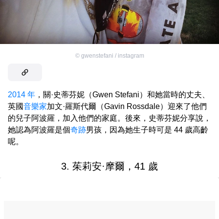
©
gwenstefani / instagram
2014 年
，關·史蒂芬妮（Gwen Stefani）和她當時的丈夫、
英國
音樂家
加文·羅斯代爾（Gavin Rossdale）迎來了他們
的兒子阿波羅，加入他們的家庭。後來，史蒂芬妮分享說，
她認為阿波羅是個
奇跡
男孩，因為她生子時可是 44 歲高齡
呢。
3. 茱莉安·摩爾，41 歲