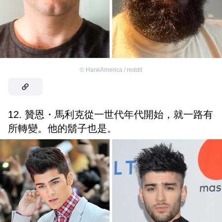
©
HankAmerica / reddit
12. 贊恩・馬利克從一世代年代開始，就一路有
所轉變。他的鬍子也是。