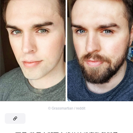
©
Grassmartian / reddit