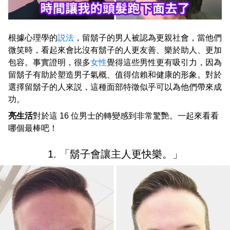
根據心理學的
説法
，留鬍子的男人被認為更親社會，當他們
微笑時，看起來會比沒有鬍子的人更友善、樂於助人、更加
包容。事實證明，很多
女性
覺得這些男性更有吸引力，因為
留鬍子有助於塑造男子氣概、值得信賴和健康的形象。對於
選擇留鬍子的人來説，這種面部特徵似乎可以為他們帶來成
功。
亮生活
對於這 16 位男士的轉變感到非常驚艷。一起來看看
哪個最棒吧！
1. 「鬍子會讓主人更快樂。」