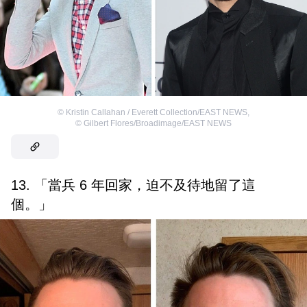
©
Kristin Callahan / Everett Collection/EAST NEWS
,
©
Gilbert Flores/Broadimage/EAST NEWS
13. 「當兵 6 年回家，迫不及待地留了這
個。」