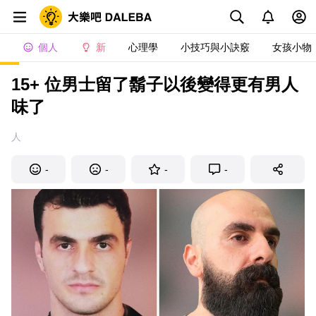
個人
新
心理學
小技巧與小訣竅
女孩小物
15+ 位男士留了鬍子以後變得更有男人
味了
人
-
-
-
-