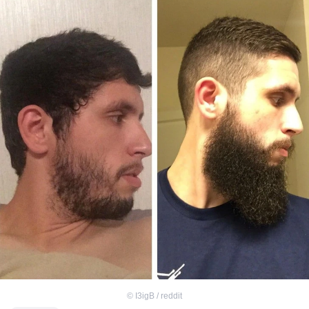
©
I3igB / reddit