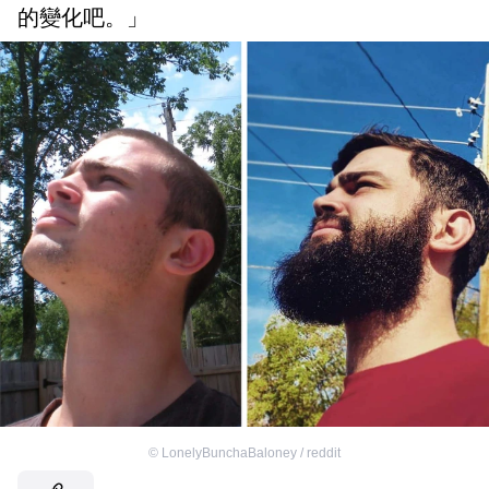
的變化吧。」
©
LonelyBunchaBaloney / reddit