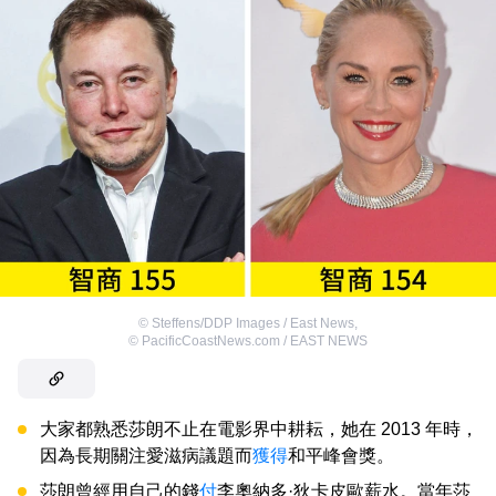
©
Steffens/DDP Images / East News
,
©
PacificCoastNews.com / EAST NEWS
大家都熟悉莎朗不止在電影界中耕耘，她在 2013 年時，
因為長期關注愛滋病議題而
獲得
和平峰會獎。
莎朗曾經用自己的錢
付
李奧納多·狄卡皮歐薪水。當年莎