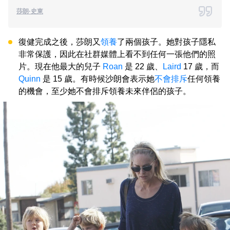
莎朗·史東
復健完成之後，莎朗又
領養
了兩個孩子。她對孩子隱私
非常保護，因此在社群媒體上看不到任何一張他們的照
片。現在他最大的兒子
Roan
是 22 歲、
Laird
17 歲，而
Quinn
是 15 歲。有時候沙朗會表示她
不會排斥
任何領養
的機會，至少她不會排斥領養未來伴侶的孩子。