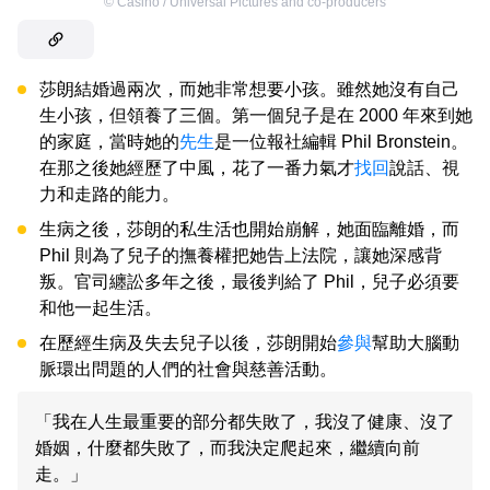
©
Casino / Universal Pictures and co-producers
莎朗結婚過兩次，而她非常想要小孩。雖然她沒有自己
生小孩，但領養了三個。第一個兒子是在 2000 年來到她
的家庭，當時她的
先生
是一位報社編輯 Phil Bronstein。
在那之後她經歷了中風，花了一番力氣才
找回
說話、視
力和走路的能力。
生病之後，莎朗的私生活也開始崩解，她面臨離婚，而
Phil 則為了兒子的撫養權把她告上法院，讓她深感背
叛。官司纏訟多年之後，最後判給了 Phil，兒子必須要
和他一起生活。
在歷經生病及失去兒子以後，莎朗開始
參與
幫助大腦動
脈環出問題的人們的社會與慈善活動。
「我在人生最重要的部分都失敗了，我沒了健康、沒了
婚姻，什麼都失敗了，而我決定爬起來，繼續向前
走。」