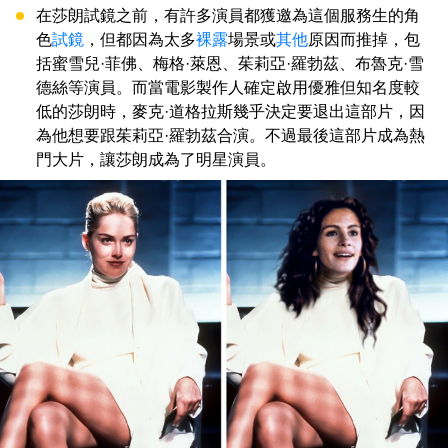
在莎朗試鏡之前，有許多演員都獲邀為這個服務生的角
色
試鏡
，但都因為太多
裸露
場景或
其他
原因而推掉，包
括蜜雪兒·菲佛、梅格·萊恩、茱莉亞·羅勃茲、布魯克·雪
德絲等演員。而當電影製作人確定啟用優雅但知名度較
低的莎朗時，麥克·道格拉斯幾乎決定要退出這部片，因
為他想要跟茱莉亞·羅勃茲合演。不過最後這部片成為熱
門大片，讓莎朗成為了明星演員。