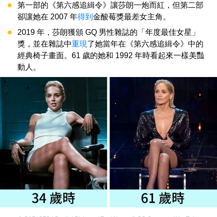
第一部的《第六感追緝令》讓莎朗一炮而紅，但第二部
卻讓她在 2007 年
得到
金酸莓獎最差女主角。
2019 年，莎朗獲頒 GQ 男性雜誌的「年度最佳女星」
獎，並在雜誌中
重現
了她當年在《第六感追緝令》中的
經典椅子畫面。61 歲的她和 1992 年時看起來一樣美豔
動人。