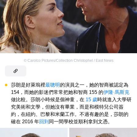
©
Carolco Pictures/Collection Christophel / East News
莎朗是好萊塢裡
最聰明
的演員之一，她的智商被認定為
154，而她的影迷們常常把她和智商 155 的
伊隆·馬斯克
做比較。莎朗小時候是個神童，在
15 歲
時就進入大學研
究美術和文學，但她沒有畢業，而是和模特兒公司簽
約，在紐約、巴黎和米蘭工作。不過有趣的是，莎朗的
確在 2016 年
回到
同一間學校並順利拿到文憑。