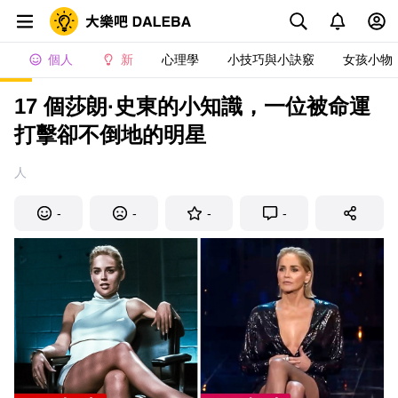
個人
新
心理學
小技巧與小訣竅
女孩小物
17 個莎朗·史東的小知識，一位被命運
打擊卻不倒地的明星
人
-
-
-
-