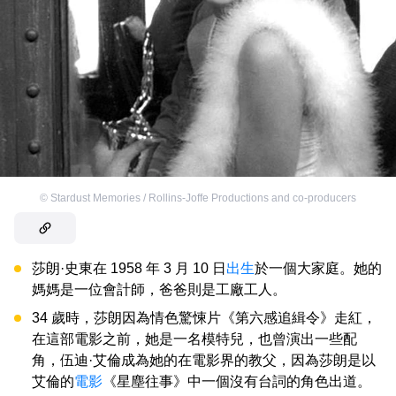
©
Stardust Memories / Rollins-Joffe Productions and co-producers
莎朗·史東在 1958 年 3 月 10 日
出生
於一個大家庭。她的
媽媽是一位會計師，爸爸則是工廠工人。
34 歲時，莎朗因為情色驚悚片《第六感追緝令》走紅，
在這部電影之前，她是一名模特兒，也曾演出一些配
角，伍迪·艾倫成為她的在電影界的教父，因為莎朗是以
艾倫的
電影
《星塵往事》中一個沒有台詞的角色出道。