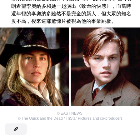
朗希望李奧納多和她一起演出《致命的快感》，而當時
還年輕的李奧納多雖然不是完全的新人，但大眾的知名
度不高，後來這部驚悚片被視為他的事業跳板。
©
EAST NEWS
,
©
The Quick and the Dead / TriStar Pictures and co-producers