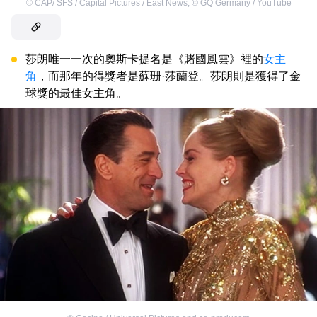
©
CAP/ SFS / Capital Pictures / East News
,
©
GQ Germany / YouTube
莎朗唯一一次的奧斯卡提名是《賭國風雲》裡的
女主
角
，而那年的得獎者是蘇珊·莎蘭登。莎朗則是獲得了金
球獎的最佳女主角。