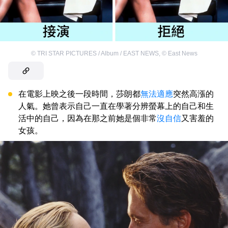
©
TRI STAR PICTURES / Album / EAST NEWS
,
©
East News
在電影上映之後一段時間，莎朗都
無法適應
突然高漲的
人氣。她曾表示自己一直在學著分辨螢幕上的自己和生
活中的自己，因為在那之前她是個非常
沒自信
又害羞的
女孩。