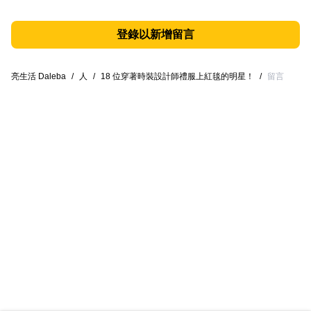
登錄以新增留言
亮生活 Daleba
/
人
/
18 位穿著時裝設計師禮服上紅毯的明星！
/
留言