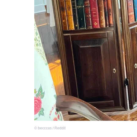
©
becccas / Reddit