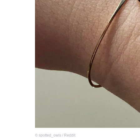
©
spotted_owls / Reddit