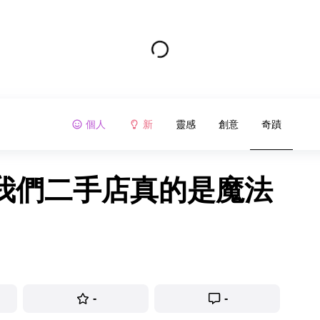
個人
新
靈感
創意
奇蹟
訴我們二手店真的是魔法
-
-