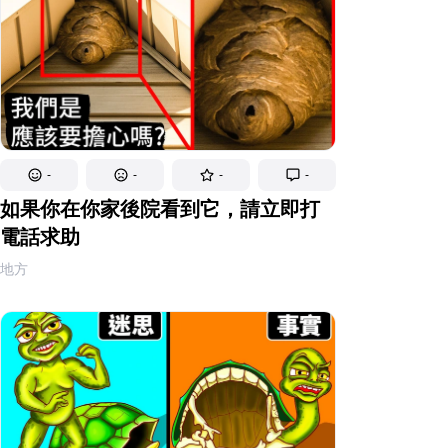
-
-
-
-
如果你在你家後院看到它，請立即打
電話求助
地方