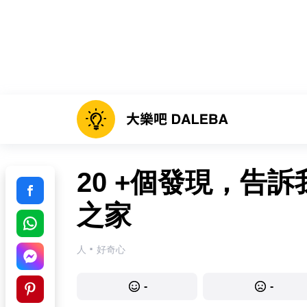
20 +個發現，告
之家
·
人
好奇心
-
-