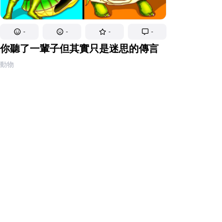
-
-
-
-
你聽了一輩子但其實只是迷思的傳言
動物