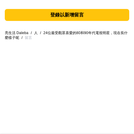
登錄以新增留言
亮生活 Daleba
/
人
/
24位最受觀眾喜愛的80和90年代電視明星，現在長什
麼樣子呢
/
留言