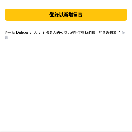
登錄以新增留言
亮生活 Daleba
/
人
/
9 張名人的私照，絕對值得我們按下的無數個讚
/
留
言