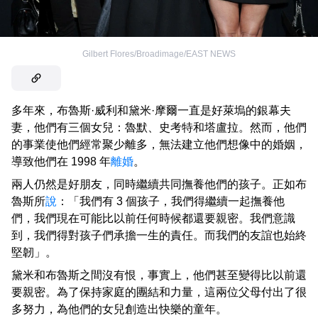
Gilbert Flores/Broadimage/EAST NEWS
多年來，布魯斯·威利和黛米·摩爾一直是好萊塢的銀幕夫
妻，他們有三個女兒：魯默、史考特和塔盧拉。然而，他們
的事業使他們經常聚少離多，無法建立他們想像中的婚姻，
導致他們在 1998 年
離婚
。
兩人仍然是好朋友，同時繼續共同撫養他們的孩子。正如布
魯斯所
說
：「我們有 3 個孩子，我們得繼續一起撫養他
們，我們現在可能比以前任何時候都還要親密。我們意識
到，我們得對孩子們承擔一生的責任。而我們的友誼也始終
堅韌」。
黛米和布魯斯之間沒有恨，事實上，他們甚至變得比以前還
要親密。為了保持家庭的團結和力量，這兩位父母付出了很
多努力，為他們的女兒創造出快樂的童年。