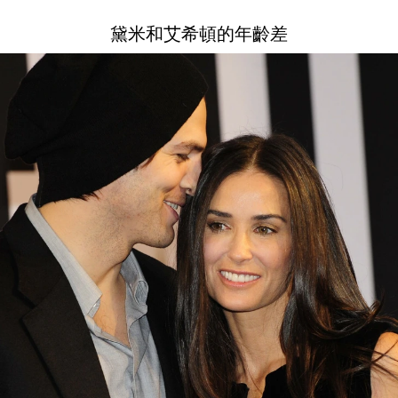
黛米和艾希頓的年齡差