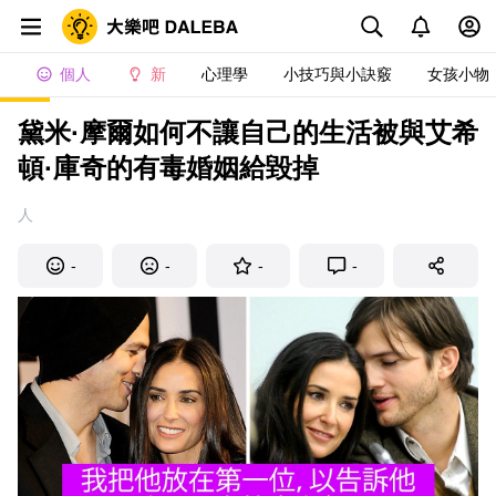
個人
新
心理學
小技巧與小訣竅
女孩小物
黛米·摩爾如何不讓自己的生活被與艾希
頓·庫奇的有毒婚姻給毀掉
人
-
-
-
-