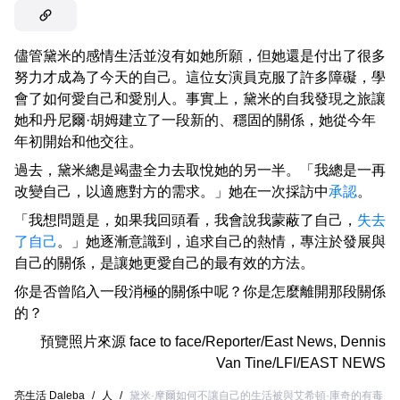
儘管黛米的感情生活並沒有如她所願，但她還是付出了很多
努力才成為了今天的自己。這位女演員克服了許多障礙，學
會了如何愛自己和愛別人。事實上，黛米的自我發現之旅讓
她和丹尼爾·胡姆建立了一段新的、穩固的關係，她從今年
年初開始和他交往。
過去，黛米總是竭盡全力去取悅她的另一半。「我總是一再
改變自己，以適應對方的需求。」她在一次採訪中
承認
。
「我想問題是，如果我回頭看，我會說我蒙蔽了自己，
失去
了自己
。」她逐漸意識到，追求自己的熱情，專注於發展與
自己的關係，是讓她更愛自己的最有效的方法。
你是否曾陷入一段消極的關係中呢？你是怎麼離開那段關係
的？
預覽照片來源
face to face/Reporter/East News
,
Dennis
Van Tine/LFI/EAST NEWS
亮生活 Daleba
/
人
/
黛米·摩爾如何不讓自己的生活被與艾希頓·庫奇的有毒