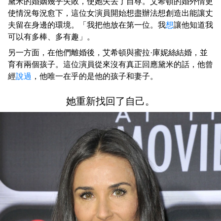
黛米的婚姻幾乎失敗，使她失去了自尊。艾希頓的婚外情更
使情況每況愈下，這位女演員開始想盡辦法想創造出能讓丈
夫留在身邊的環境。「我把他放在第一位。我
想
讓他知道我
可以有多棒、多有趣」。
另一方面，在他們離婚後，艾希頓與蜜拉·庫妮絲結婚，並
育有兩個孩子。這位演員從來沒有真正回應黛米的話，他曾
經
說過
，他唯一在乎的是他的孩子和妻子。
她重新找回了自己。