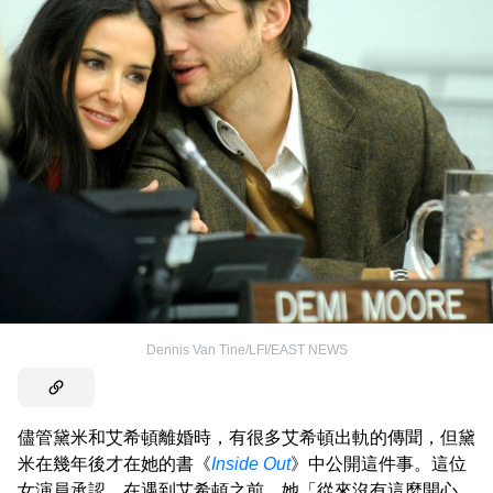
Dennis Van Tine/LFI/EAST NEWS
儘管黛米和艾希頓離婚時，有很多艾希頓出軌的傳聞，但黛
米在幾年後才在她的書《
Inside Out
》中公開這件事。這位
女演員承認，在遇到艾希頓之前，她「從來沒有這麼開心