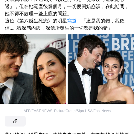
過」，但在她流產後幾個月，一切便開始崩潰，在此期間，
她不得不處理一些上癮的問題。
這位《第六感生死戀》的明星
寫道
：「這是我的錯，我確
信......我深感內疚，深信所發生的一切都是我的錯」。
AFP/EAST NEWS
,
PictureGroup/Sipa USA/East News