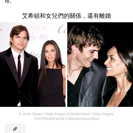
禮。
艾希頓和女兒們的關係，還有離婚
©
Victor Boyko / Getty Images Entertainment / Getty Images
,
PHOTOlink/Everett Collection/East News