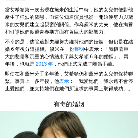
當艾希頓第一次出現在黛米的生活中時，她的女兒們便對他
產生了強烈的依戀，而這位知名演員也從一開始便努力與黛
米的女兒們建立起親密的關係。作為黛米的丈夫，他在撫養
和引導她們度過青春期方面有著巨大的影響力。
不幸的是，儘管這對夫婦努力維持他們的婚姻，但仍是在結
婚 6 年後分道揚鑣。黛米在一份
聲明
中表示：「我懷著巨
大的悲傷和沉重的心情結束了與艾希頓 6 年的婚姻」。兩
年後，也就是
2013 年
，他們正式完成了離婚手續。
即使在和黛米分手多年後，艾希頓仍和黛米的女兒們保持聯
繫。事實上，多年後，他
表示
：「我愛她們，我永遠不會停
止愛她們，並支持她們在她們所追求的事業上取得成功」。
有毒的婚姻