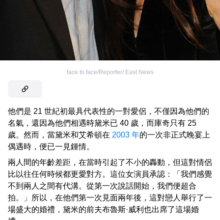
face to face/Reporter/ East News
他們是 21 世紀初最具代表性的一對愛侶，不僅因為他們的
名氣，還因為他們相遇時黛米已 40 歲，而庫奇只有 25
歲。然而，當黛米和艾希頓在
2003 年
的一次非正式晚宴上
偶遇時，便已一見鍾情。
兩人間的年齡差距，在當時引起了不小的轟動，但這對情侶
比以往任何時候都更愛對方。這位女演員承認：「我們感覺
不到兩人之間有代溝。從第一次說話開始，我們便超合
拍。」所以，在他們第一次見面兩年後，這對戀人舉行了一
場盛大的婚禮，黛米的前夫布魯斯·威利也出席了這場婚