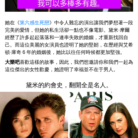
她在《
第六感生死戀
》中令人難忘的演出讓我們夢想著一段
完美的愛情，但她的私生活卻一點也不像電影。黛米·摩爾
經歷了許多起起落落和一連串失敗的婚姻，才重新找回自
己。而這位美麗的女演員也證明了她的堅韌，在歷經與艾希
頓·庫奇 6 年的婚姻後，她比以往任何時候都更加堅強。
大樂吧
喜歡這樣的故事，因此，我們想邀請你和我們一起為
這位傑出的女性歡慶，她證明了幸福並不在于男人。
黛米的約會史，翻開全是名人。