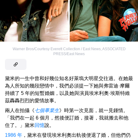
Warner Bros/Courtesy Everett Collection / East News
,
ASSOCIATED
PRESS/East News
黛米的一生中曾和好幾位知名好萊塢大明星交往過。在她最
為人所知的幾段戀情中，我們必須提一下她與弗雷迪·摩爾
持續了 5 年的短暫婚姻，以及她與演員埃米利奧·埃斯特維
茲轟轟烈烈的愛情故事。
兩人在拍攝《
七個畢業生
》時第一次見面，就一見鍾情。
「我們在一起 6 個月，然後便訂婚，接著，我就搬去和他
住了。」黛米
回憶
說。
1986 年
，黛米在發現埃米利奧出軌後便退了婚，但他們仍