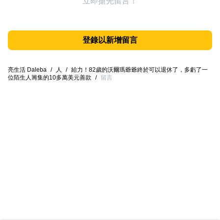
立即搶先留言！
登錄以新增留言
亮生活 Daleba
/
人
/
給力！82歲的沃爾瑪爺爺終於可以退休了，多虧了一
位陌生人籌集的10多萬美元善款
/
留言