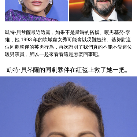
凱特·貝琴薩最近透露，如果不是當時的搭檔、暖男基努·李
維，她 1993 年的坎城處女秀可能會以災難告終。基努對這
位同劇夥伴的英勇行為，再次證明了我們真的不能不愛這位
暖男演員，所以一起來看看這是怎麼回事吧。
凱特·貝琴薩的同劇夥伴在紅毯上救了她一把。