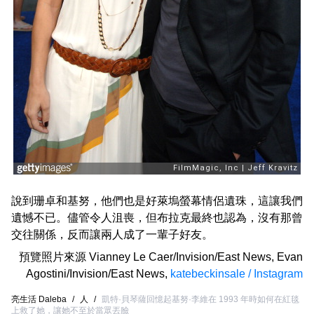
說到珊卓和基努，他們也是好萊塢螢幕情侶遺珠，這讓我們
遺憾不已。儘管令人沮喪，但布拉克最終也認為，沒有那曾
交往關係，反而讓兩人成了一輩子好友。
預覽照片來源
Vianney Le Caer/Invision/East News
,
Evan
Agostini/Invision/East News
,
katebeckinsale / Instagram
亮生活 Daleba
/
人
/
凱特·貝琴薩回憶起基努·李維在 1993 年時如何在紅毯
上救了她，讓她不至於當眾丟臉