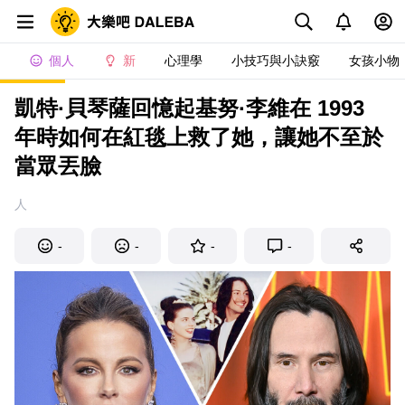
個人
新
心理學
小技巧與小訣竅
女孩小物
凱特·貝琴薩回憶起基努·李維在 1993
年時如何在紅毯上救了她，讓她不至於
當眾丟臉
人
-
-
-
-