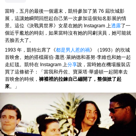
當時，五月的最後一個週末，凱特參加了第 76 屆坎城影
展，這讓她瞬間回想起自己第一次參加這個知名影展的情
景。這位《決戰異世界》女星在她的 Instagram 上
透露
了一
個近乎尷尬的時刻，如果當時沒有她的同劇演員，她可能就
丟臉丟大了。
1993 年，凱特出席了《
都是男人惹的禍
》（1993）的坎城
首映會。她的搭檔羅伯·蕭恩·萊納德和基努·李維也和她一起
走紅毯。凱特在 Instagram 上
分享
說，當時她在機場服裝店
買了這條裙子：「當我和丹佐、寶萊塔·華盛頓一起開車去
首映會的時候，
褲襠裡的拉鍊自己繃開了，整個掀了起
來
。」