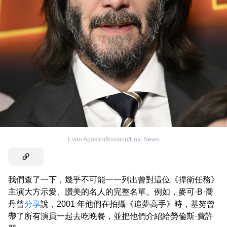
Evan Agostini/Invision/East News
我們查了一下，幾乎不可能一一列出曾對這位《捍衛任務》
主演大方示愛、讚美的名人的完整名單。例如，麥可·B·喬
丹曾
分享
說，2001 年他們在拍攝《追夢高手》時，基努曾
帶了所有演員一起去吃晚餐，並把他們介紹給勞倫斯·費許