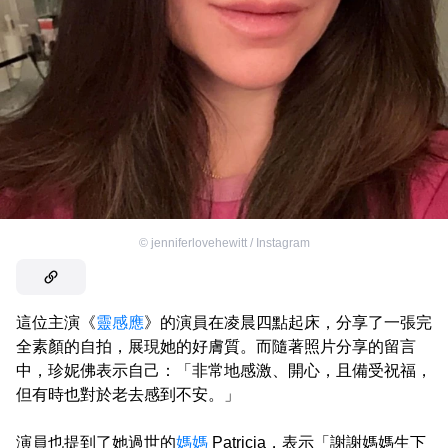
©
jenniferlovehewitt / Instagram
這位主演《
靈感應
》的演員在凌晨四點起床，分享了一張完
全素顏的自拍，展現她的好膚質。而隨著照片分享的留言
中，珍妮佛表示自己：「非常地感激、開心，且備受祝福，
但有時也對於老去感到不安。」
演員也提到了她過世的
媽媽
Patricia，表示「謝謝媽媽生下