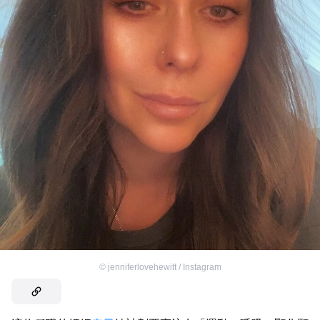
©
jenniferlovehewitt / Instagram