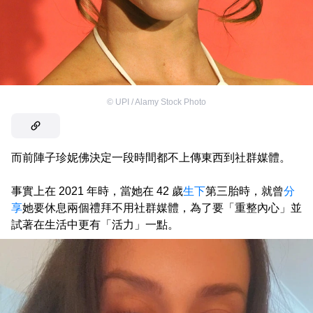
©
UPI / Alamy Stock Photo
而前陣子珍妮佛決定一段時間都不上傳東西到社群媒體。
事實上在 2021 年時，當她在 42 歲
生下
第三胎時，就曾
分
享
她要休息兩個禮拜不用社群媒體，為了要「重整內心」並
試著在生活中更有「活力」一點。