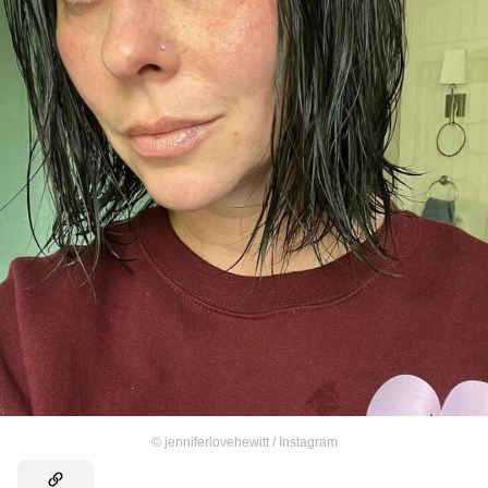
©
jenniferlovehewitt / Instagram