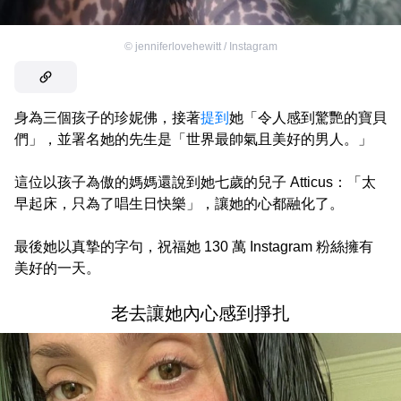
©
jenniferlovehewitt / Instagram
身為三個孩子的珍妮佛，接著
提到
她「令人感到驚艷的寶貝
們」，並署名她的先生是「世界最帥氣且美好的男人。」
這位以孩子為傲的媽媽還說到她七歲的兒子 Atticus：「太
早起床，只為了唱生日快樂」，讓她的心都融化了。
最後她以真摯的字句，祝福她 130 萬 Instagram 粉絲擁有
美好的一天。
老去讓她內心感到掙扎