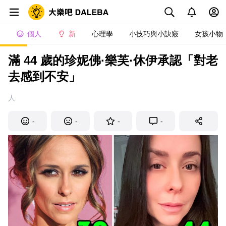
個人
新
心理學
小技巧與小訣竅
女孩小物
滿 44 歲的珍妮佛·樂芙·休伊承認「對老
去感到不安」
人
-
-
-
-