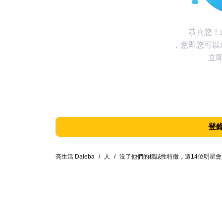
恭喜您！
，意即您可以
立
登
亮生活 Daleba
/
人
/
沒了他們的標誌性特徵，這14位明星