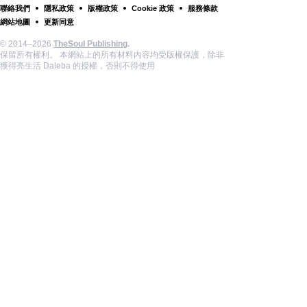
聯絡我們
隱私政策
版權政策
Cookie 政策
服務條款
網站地圖
更新同意
© 2014–2026
TheSoul Publishing
.
保留所有權利。 本網站上的所有材料內容均受版權保護，除非
獲得亮生活 Daleba 的授權，否則不得使用