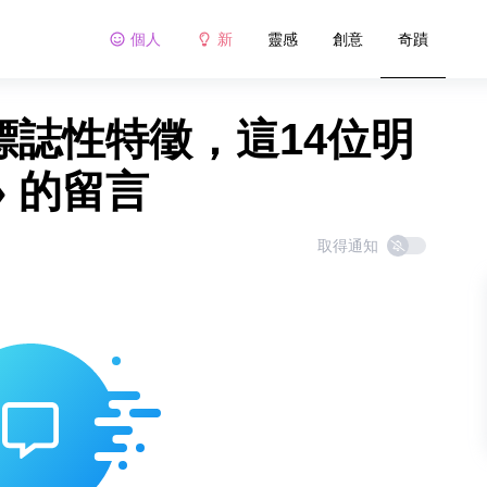
個人
新
靈感
創意
奇蹟
標誌性特徵，這14位明
 的留言
取得通知