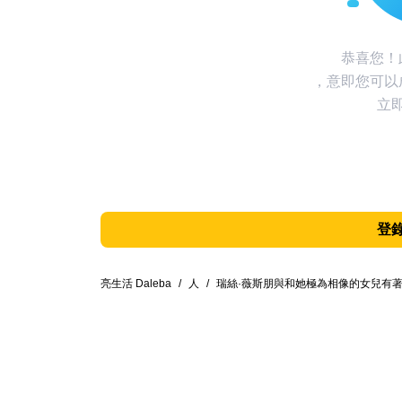
恭喜您！
，意即您可以
立
登
亮生活 Daleba
/
人
/
瑞絲·薇斯朋與和她極為相像的女兒有