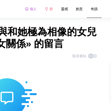
個人
新
靈感
創意
奇蹟
朋與和她極為相像的女兒
關係» 的留言
取得通知