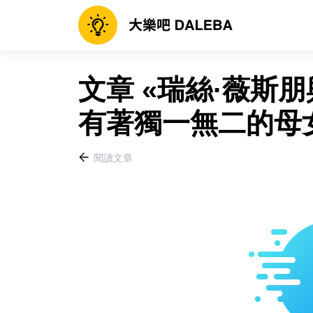
文章 «瑞絲·薇斯
有著獨一無二的母女
閱讀文章