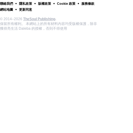
聯絡我們
隱私政策
版權政策
Cookie 政策
服務條款
網站地圖
更新同意
© 2014–2026
TheSoul Publishing
.
保留所有權利。 本網站上的所有材料內容均受版權保護，除非
獲得亮生活 Daleba 的授權，否則不得使用