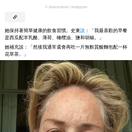
©
sharonstone / Instagram
她保持著簡單健康的飲食習慣。史東
說
：「我最喜歡的早餐
是西瓜配羊乳酪、薄荷、橄欖油、鹽和胡椒。」
她補充說：「然後我通常還會再吃一片無麩質酸麵包配一杯
花草茶。」