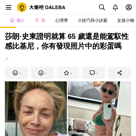
個人
新
心理學
小技巧與小訣竅
女孩小物
莎朗·史東證明就算 65 歲還是能駕馭性
感比基尼，你有發現照片中的彩蛋嗎
人
-
-
-
-