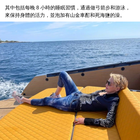
其中包括每晚 8 小時的睡眠習慣，通過做弓箭步和游泳，
來保持身體的活力，並泡加有山金車酊和死海鹽的澡。