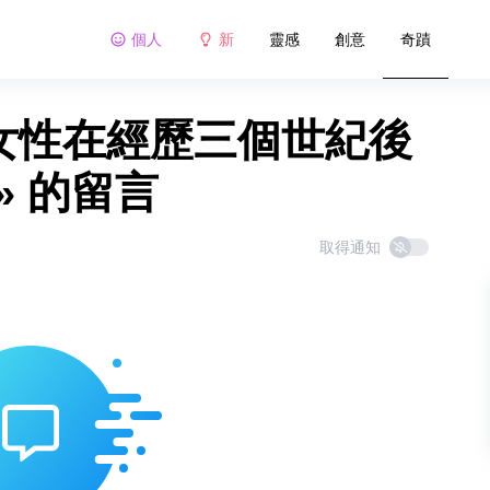
個人
新
靈感
創意
奇蹟
壽女性在經歷三個世紀後
» 的留言
取得通知