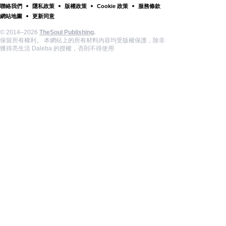
聯絡我們
隱私政策
版權政策
Cookie 政策
服務條款
網站地圖
更新同意
© 2014–2026
TheSoul Publishing
.
保留所有權利。 本網站上的所有材料內容均受版權保護，除非
獲得亮生活 Daleba 的授權，否則不得使用