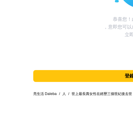
恭喜您！
，意即您可以
立
登
亮生活 Daleba
/
人
/
世上最長壽女性在經歷三個世紀後去世，享