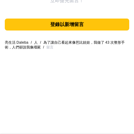
立即搶先留言！
登錄以新增留言
亮生活 Daleba
/
人
/
為了讓自己看起來像芭比娃娃，我做了 43 次整形手
術，人們卻說我像殭屍
/
留言