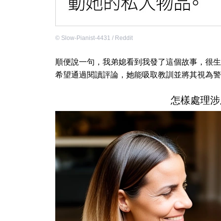
©
Slow-Pianist-4431 / Reddit
順便說一句，我弟媳看到我發了這個故事，很生
希望通過閱讀評論，她能吸取教訓並將其視為警
怎樣處理涉