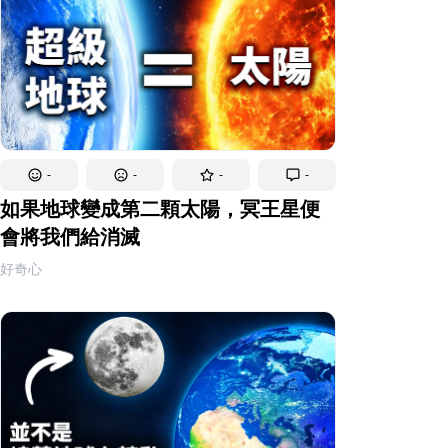
-
-
-
-
如果地球變成第二顆太陽，冥王星便
會將我們給消滅
好奇心