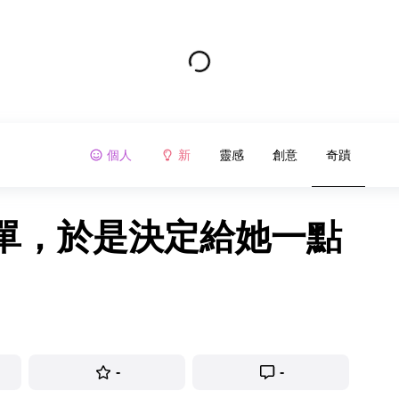
個人
新
靈感
創意
奇蹟
單，於是決定給她一點
-
-