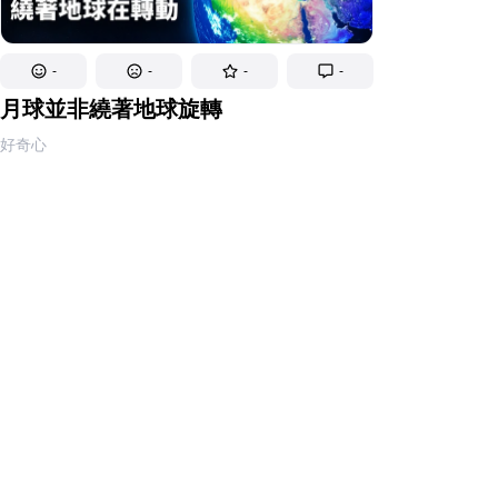
-
-
-
-
月球並非繞著地球旋轉
好奇心