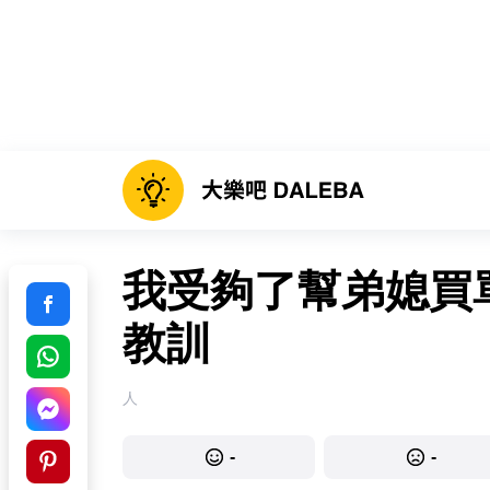
我受夠了幫弟媳買
教訓
人
-
-