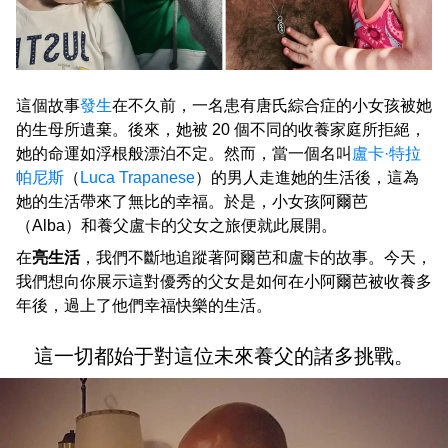
這個故事
發生
在不久前，一名患有唐氏綜合症的小女孩被她
的生母所遺棄。後來，她被 20 個不同的收養家庭所拒絕，
她的命運如浮根般漂泊不定。然而，當一個名叫
盧卡·特拉
帕尼斯
（
Luca Trapanese
）的男人走進她的生活後，這為
她的生活帶來了無比的幸福。於是，小女孩阿爾芭
（Alba）和養父盧卡的父女之旅便就此展開。
在
亮生活
，我們不斷地追蹤著阿爾芭和盧卡的故事。今天，
我們想向你展示這對優秀的父女是如何在小阿爾芭被收養多
年後，過上了他們幸福快樂的生活。
這一切都始于對這位未來養父的諸多挑戰。