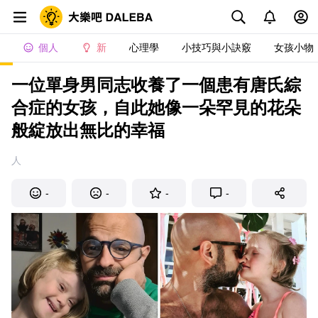
個人
新
心理學
小技巧與小訣竅
女孩小物
一位單身男同志收養了一個患有唐氏綜
合症的女孩，自此她像一朵罕見的花朵
般綻放出無比的幸福
人
-
-
-
-