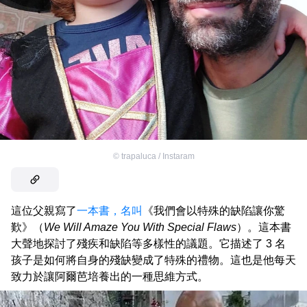
©
trapaluca / Instaram
這位父親寫了
一本書，名叫
《我們會以特殊的缺陷讓你驚
歎》（
We Will Amaze You With Special Flaws
）。這本書
大聲地探討了殘疾和缺陷等多樣性的議題。它描述了 3 名
孩子是如何將自身的殘缺變成了特殊的禮物。這也是他每天
致力於讓阿爾芭培養出的一種思維方式。