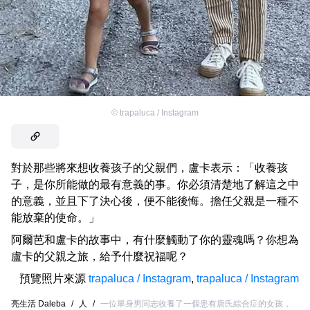
©
trapaluca / Instagram
對於那些將來想收養孩子的父親們，盧卡表示：「收養孩
子，是你所能做的最有意義的事。你必須清楚地了解這之中
的意義，並且下了決心後，便不能後悔。擔任父親是一種不
能放棄的使命。」
阿爾芭和盧卡的故事中，有什麼觸動了你的靈魂嗎？你想為
盧卡的父親之旅，給予什麼祝福呢？
預覽照片來源
trapaluca / Instagram
,
trapaluca / Instagram
亮生活 Daleba
/
人
/
一位單身男同志收養了一個患有唐氏綜合症的女孩，