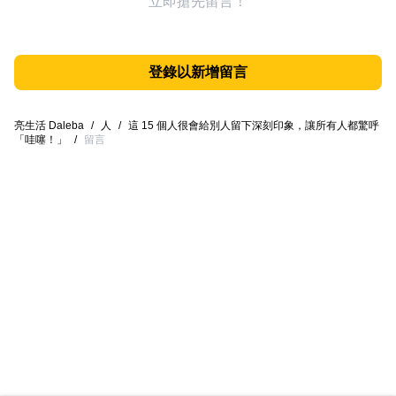
立即搶先留言！
登錄以新增留言
亮生活 Daleba
/
人
/
這 15 個人很會給別人留下深刻印象，讓所有人都驚呼
「哇噻！」
/
留言