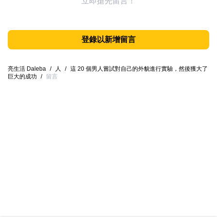
立即搶先留言！
登錄以新增留言
亮生活 Daleba
/
人
/
這 20 個男人嘗試對自己的外貌進行實驗，然後獲大了
巨大的成功
/
留言