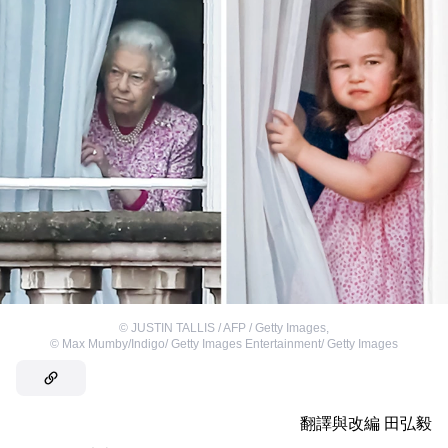
©
JUSTIN TALLIS / AFP / Getty Images
,
©
Max Mumby/Indigo/ Getty Images Entertainment/ Getty Images
翻譯與改編
田弘毅