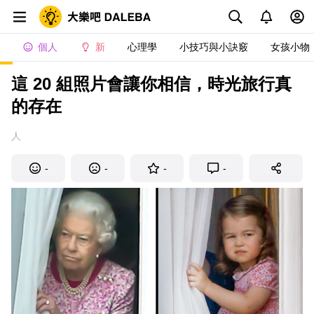
個人
新
心理學
小技巧與小訣竅
女孩小物
這 20 組照片會讓你相信，時光旅行真
的存在
人
-
-
-
-