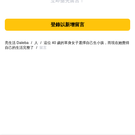
立即搶先留言！
登錄以新增留言
亮生活 Daleba
/
人
/
這位 40 歲的單身女子選擇自己生小孩，而現在她覺得
自己的生活完整了
/
留言