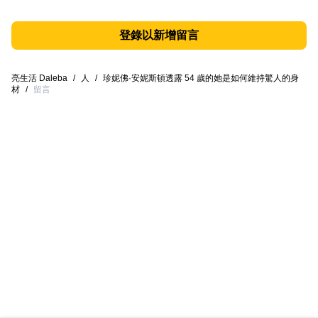
登錄以新增留言
亮生活 Daleba
/
人
/
珍妮佛·安妮斯頓透露 54 歲的她是如何維持驚人的身
材
/
留言