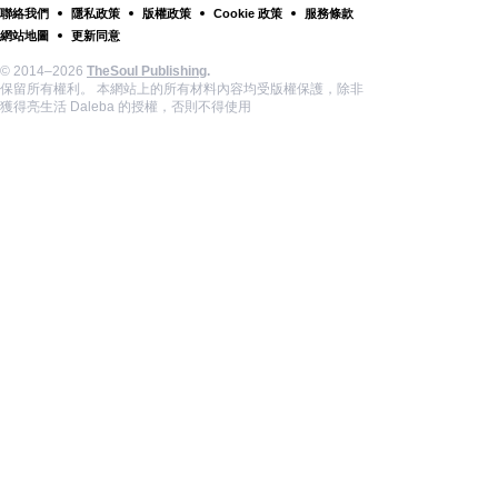
聯絡我們
隱私政策
版權政策
Cookie 政策
服務條款
網站地圖
更新同意
© 2014–2026
TheSoul Publishing
.
保留所有權利。 本網站上的所有材料內容均受版權保護，除非
獲得亮生活 Daleba 的授權，否則不得使用