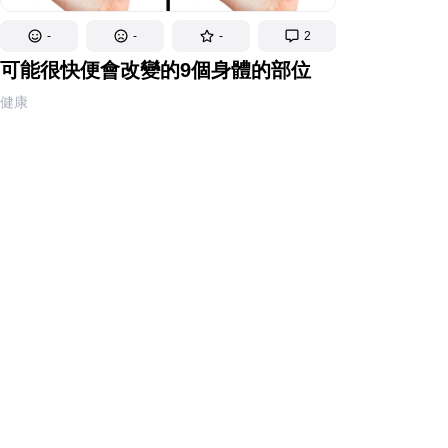
-
-
-
2
可能很快便會改變的9個身體的部位
健康