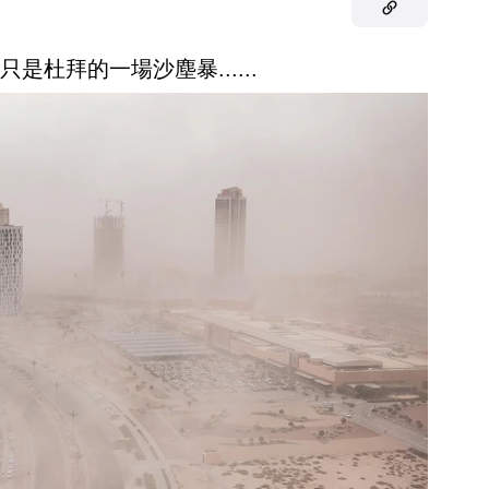
是杜拜的一場沙塵暴......