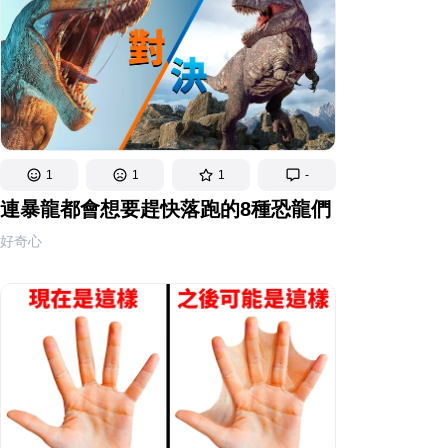
1
1
1
-
連暴龍都會想要趕快落跑的8種恐龍們
好奇心