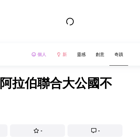
個人
新
靈感
創意
奇蹟
了阿拉伯聯合大公國不
-
-