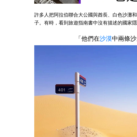
許多人把阿拉伯聯合大公國與酋長、白色沙灘和
子。有時，看到旅遊指南書中沒有描述的國家隱
「他們在
沙漠
中兩條沙