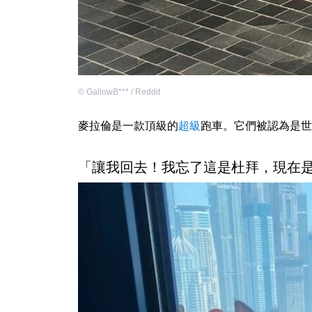
©
GallowB*** / Reddit
麥拉倫是一款頂級的
超級
跑車。它們被認為是世
「讓我回去！我忘了這是杜拜，現在