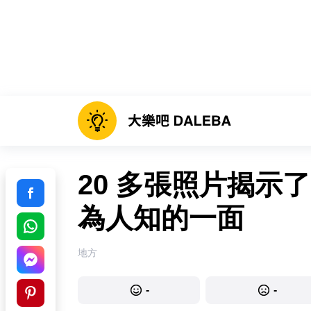
20 多張照片揭示
為人知的一面
地方
-
-