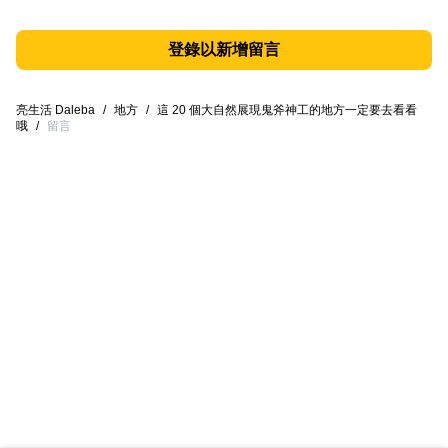
登錄以新增留言
亮生活 Daleba
/
地方
/
這 20 個大自然展現鬼斧神工的地方一定要去看看
哦
/
留言