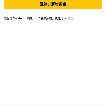
登錄以新增留言
亮生活 Daleba
/
測驗
/
13個鍛鍊腦力的謎語
/
留言