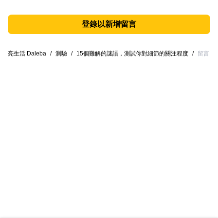
登錄以新增留言
亮生活 Daleba
/
測驗
/
15個難解的謎語，測試你對細節的關注程度
/
留言