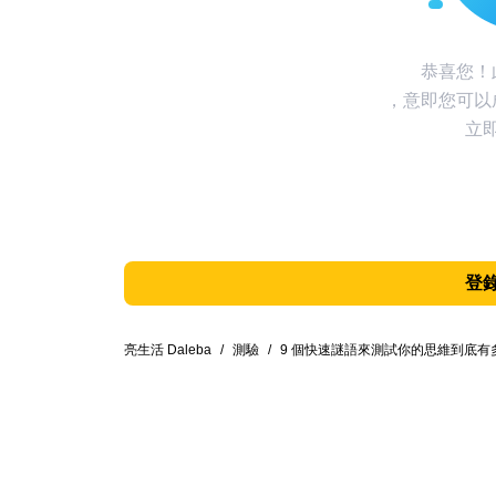
恭喜您！
，意即您可以
立
登
亮生活 Daleba
/
測驗
/
9 個快速謎語來測試你的思維到底有