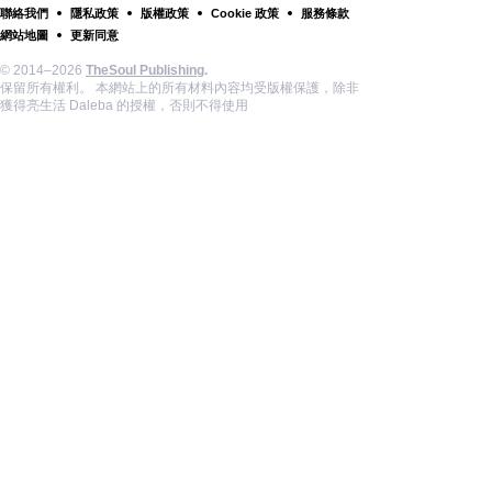
聯絡我們
隱私政策
版權政策
Cookie 政策
服務條款
網站地圖
更新同意
© 2014–2026
TheSoul Publishing
.
保留所有權利。 本網站上的所有材料內容均受版權保護，除非
獲得亮生活 Daleba 的授權，否則不得使用