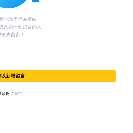
此討論串仍為空白
成為第一個留言的人。
即搶先留言！
錄以新增留言
多敏銳
/
留言