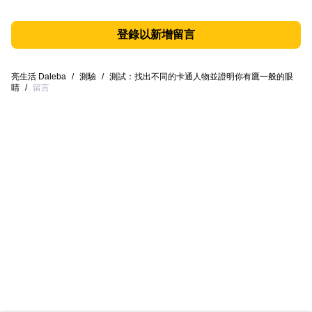
登錄以新增留言
亮生活 Daleba
/
測驗
/
測試：找出不同的卡通人物並證明你有鷹一般的眼
睛
/
留言