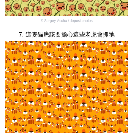
©
Sergey-Accha / depositphotos
7. 這隻貓應該要擔心這些老虎會抓牠