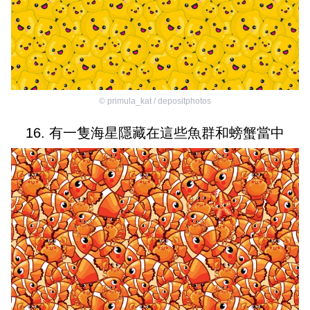
©
primula_kat / depositphotos
16. 有一隻海星隱藏在這些魚群和螃蟹當中