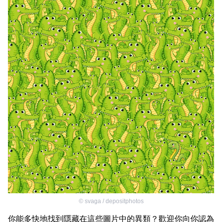
©
svaga / depositphotos
你能多快地找到隱藏在這些圖片中的異類？歡迎你向你認為