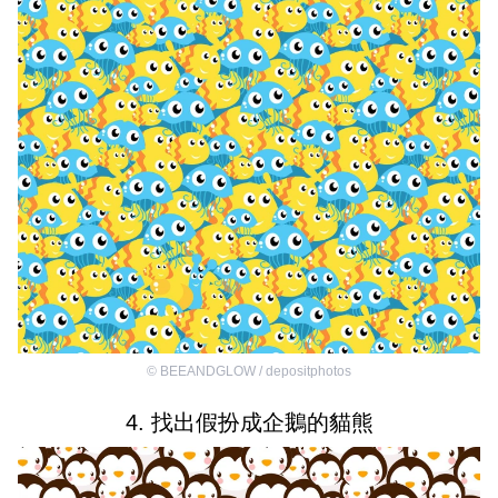
©
BEEANDGLOW / depositphotos
4. 找出假扮成企鵝的貓熊