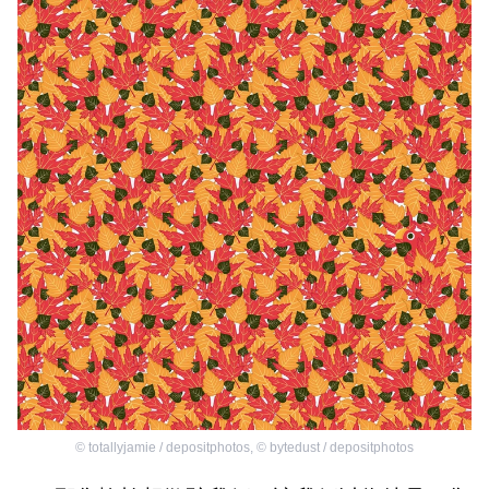
©
totallyjamie / depositphotos
,
©
bytedust / depositphotos