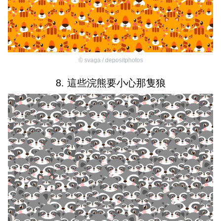
©
svaga / depositphotos
8. 這些浣熊要小心那隻狼