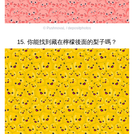
©
PushnovaL / depositphotos
15. 你能找到藏在檸檬後面的梨子嗎？