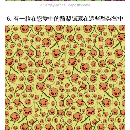
©
Sergey-Accha / depositphotos
6. 有一粒在戀愛中的酪梨隱藏在這些酪梨當中