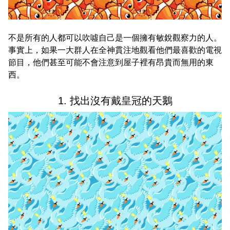
不是所有的人都可以吹噓自己是一個擁有敏銳觀察力的人。
事實上，如果一大群人在全神貫注地觀看他們最喜歡的電視
節目，他們甚至可能不會注意到屋子裡有昂貴而無用的東
西。
1. 找出沒有戴皇冠的天鵝