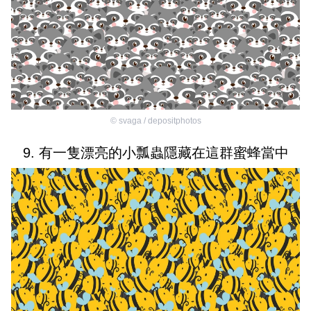
©
svaga / depositphotos
9. 有一隻漂亮的小瓢蟲隱藏在這群蜜蜂當中