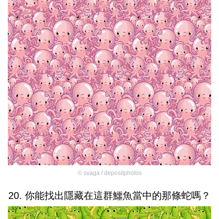
©
svaga / depositphotos
20. 你能找出隱藏在這群鱷魚當中的那條蛇嗎？