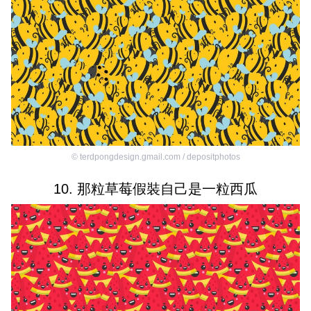
©
terdpongdesign.gmail.com / depositphotos
10. 那粒草莓假裝自己是一粒西瓜