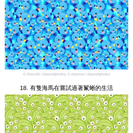
©
AlsouSh / depositphotos
,
©
elyomys / depositphotos
18. 有隻海馬在嘗試過著鬣蜥的生活