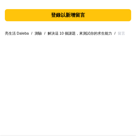
登錄以新增留言
亮生活 Daleba
/
測驗
/
解決這 10 個謎題，來測試你的求生能力
/
留言