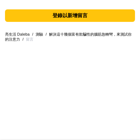
登錄以新增留言
亮生活 Daleba
/
測驗
/
解決這十幾個富有欺騙性的腦筋急轉彎，來測試你
的注意力
/
留言