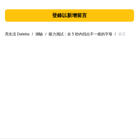
登錄以新增留言
亮生活 Daleba
/
測驗
/
眼力測試：在 5 秒內找出不一樣的字母
/
留言