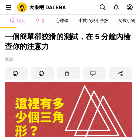
個人
新
心理學
小技巧與小訣竅
女孩小物
一個簡單卻狡猾的測試，在 5 分鐘內檢
查你的注意力
測驗
-
-
-
-