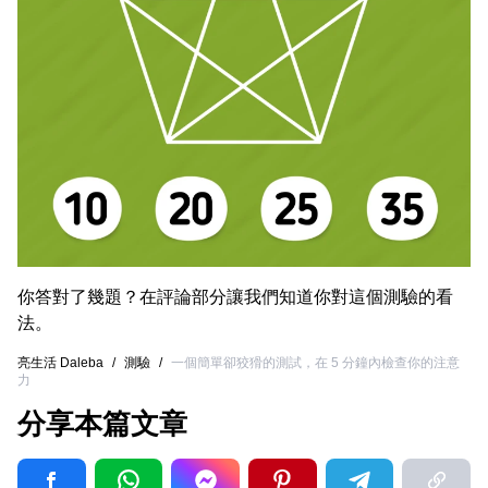
你答對了幾題？在評論部分讓我們知道你對這個測驗的看
法。
亮生活 Daleba
/
測驗
/
一個簡單卻狡猾的測試，在 5 分鐘內檢查你的注意
力
分享本篇文章