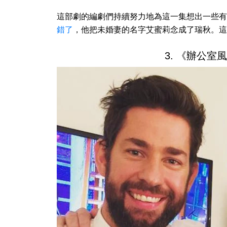
這部劇的編劇們持續努力地為這一集想出一些有
錯了
，他把未婚妻的名字艾蜜莉念成了瑞秋。這
3. 《辦公