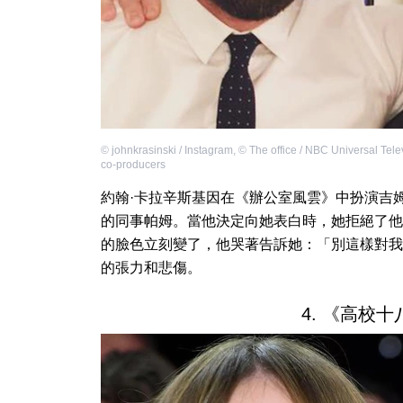
©
johnkrasinski / Instagram
,
©
The office / NBC Universal Tele
co-producers
約翰·卡拉辛斯基因在《辦公室風雲》中扮演吉
的同事帕姆。當他決定向她表白時，她拒絕了他
的臉色立刻變了，他哭著告訴她：「別這樣對我
的張力和悲傷。
4. 《高校