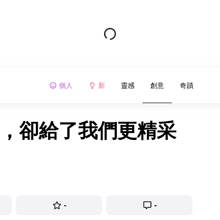
個人
新
靈感
創意
奇蹟
出，卻給了我們更精采
-
-