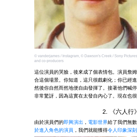
©
vanderjames / Instagram
,
©
Dawson's Creek / Sony Pictures
and co-producers
這位演員的哭臉，後來成了個表情包。演員詹姆
合這個場景。你知道，這只很戲劇化；你已經進
然後你自然而然地便自由發揮了。接著他們喊停
非常驚訝，因為這實在太發自內心了。現在也很
2. 《六人
由於演員們的
即興演出
，
電影世界
給了我們無數
於進入角色的演員
，我們就能獲得
令人印象深刻