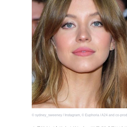
©
sydney_sweeney / Instagram
,
©
Euphoria / A24 and co-pro