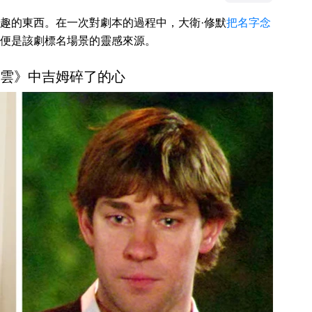
趣的東西。在一次對劇本的過程中，大衛·修默
把名字念
便是該劇標名場景的靈感來源。
室風雲》中吉姆碎了的心