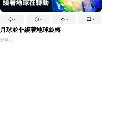
-
-
-
-
月球並非繞著地球旋轉
好奇心