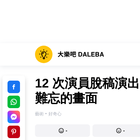
12 次演員脫稿演
難忘的畫面
·
藝術
好奇心
-
-