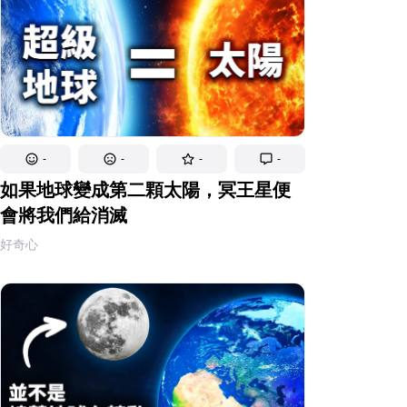
-
-
-
-
如果地球變成第二顆太陽，冥王星便
會將我們給消滅
好奇心