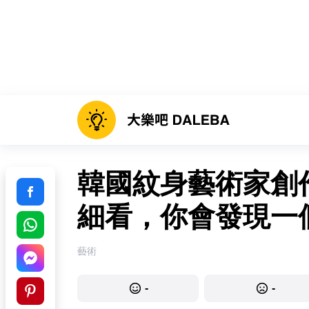
韓國紋身藝術家創
細看，你會發現一
藝術
-
-