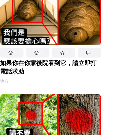
-
-
-
-
如果你在你家後院看到它，請立即打
電話求助
地方