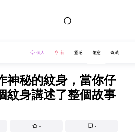
個人
新
靈感
創意
奇蹟
作神秘的紋身，當你仔
個紋身講述了整個故事
-
-