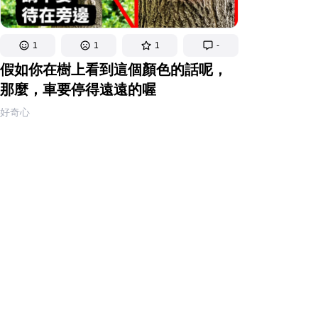
1
1
1
-
假如你在樹上看到這個顏色的話呢，
那麼，車要停得遠遠的喔
好奇心