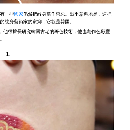
有一些
國家
仍然把紋身當作禁忌。出乎意料地是，這把
的紋身藝術家的家鄉，它就是韓國。
，他很擅長研究韓國古老的著色技術，他也創作色彩豐
。
1.