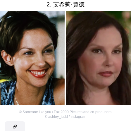
2. 艾希莉·賈德
©
Someone like you / Fox 2000 Pictures and co-producers
,
©
ashley_judd / Instagram