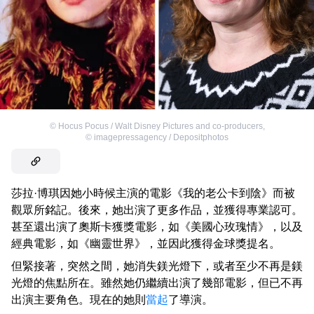
©
Hocus Pocus / Walt Disney Pictures and co-producers
,
©
imagepressagency / Depositphotos
莎拉·博琪因她小時候主演的電影《我的老公卡到陰》而被
觀眾所銘記。後來，她出演了更多作品，並獲得專業認可。
甚至還出演了奧斯卡獲獎電影，如《美國心玫瑰情》，以及
經典電影，如《幽靈世界》，並因此獲得金球獎提名。
但緊接著，突然之間，她消失鎂光燈下，或者至少不再是鎂
光燈的焦點所在。雖然她仍繼續出演了幾部電影，但已不再
出演主要角色。現在的她則
當起
了導演。