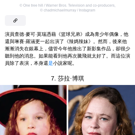
©
One tree hill / Warner Bros. Television and co-producers
,
©
chadmichaelmurray / Instagram
演員查德·麥可·莫瑞憑藉《篮球兄弟》成為青少年偶像，他
還與琳賽·羅涵更一起出演了《辣媽辣妹》。然而，後來他
漸漸消失在銀幕上，儘管今年他推出了新影集作品，卻很少
聽到他的消息。如果能看到他再次騰飛就太好了。而這位演
員除了表演，本身還
是
小說家呢。
7. 莎拉·博琪