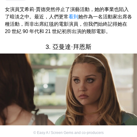
女演員艾希莉·賈德突然停止了演藝活動，她的事業也陷入
了暗淡之中。最近，人們更常
看到
她作為一名活動家出席各
種活動，而非出席紅毯的電影演員，但我們始終記得她在
20 世紀 90 年代和 21 世紀初所出演的幾部電影。
3. 亞曼達·拜恩斯
©
Easy A / Screen Gems and co-producers