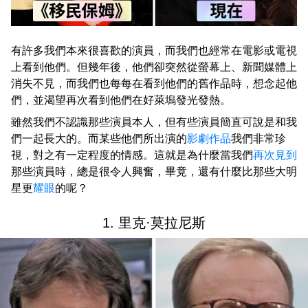
有許多我們本來很喜歡的演員，而我們也經常在電影或電視
上看到他們。但幾年後，他們卻突然從螢幕上、新聞媒體上
消失不見，而我們也每每在看到他們的舊作品時，想念起他
們，並渴望再次看到他們在好萊塢發光發熱。
雖然我們不認識那些演員本人，但有些演員簡直可說是和我
們一起長大的。而某些他們所出演的
影劇作品
我們非常珍
視，對之有一定程度的情感。這就是為什麼當我們
再次見到
那些演員時，總是很令人興奮，畢竟，還有什麼比那些大明
星更
耀眼
的呢？
1. 里克·莫拉尼斯