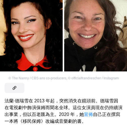
©
The Nanny / CBS ans co-producers
,
©
officialfrandrescher / Instagram
法蘭·德瑞雪在 2013 年起，突然消失在鏡頭前。德瑞雪因
在電視劇中飾演保姆而聞名全球。這位女演員現在仍持續演
出事業，但以百老匯為主。2020 年，她
宣佈
自己正在撰寫
一本將《移民保姆》改編成音樂劇的書。