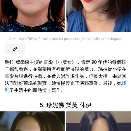
©
Matilda / TriStar Pictures and co-producers
,
©
marawilson / Instagram
瑪拉·威爾森主演的電影《小魔女》，肯定 90 年代的每個孩
子都曾看過，並渴望擁有裡面所展現的魔力。瑪拉從小便在
電影片場進行拍攝，並參與過許多作品，但長大後，由於無
法面對好萊塢的現實，她慢慢停止了演藝事業。最後，她
找
到
了生活中的新熱情：寫作。
5. 珍妮佛·樂芙·休伊