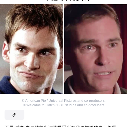
©
American Pie / Universal Pictures and co-producers
,
©
Welcome to Flatch / BBC studios and co-producers