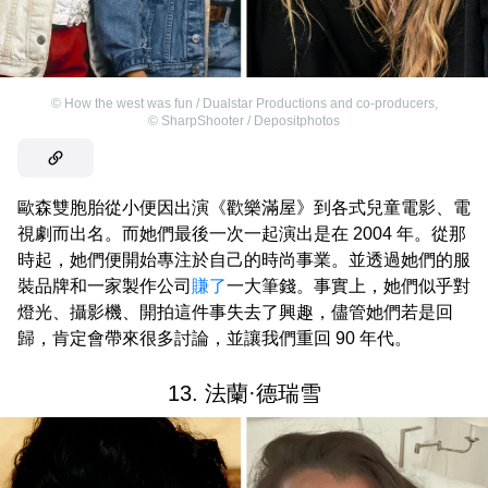
©
How the west was fun / Dualstar Productions and co-producers
,
©
SharpShooter / Depositphotos
歐森雙胞胎從小便因出演《歡樂滿屋》到各式兒童電影、電
視劇而出名。而她們最後一次一起演出是在 2004 年。從那
時起，她們便開始專注於自己的時尚事業。並透過她們的服
裝品牌和一家製作公司
賺了
一大筆錢。事實上，她們似乎對
燈光、攝影機、開拍這件事失去了興趣，儘管她們若是回
歸，肯定會帶來很多討論，並讓我們重回 90 年代。
13. 法蘭·德瑞雪