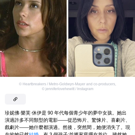
©
Heartbreakers / Metro-Goldwyn-Mayer and co-producers
,
©
jenniferlovehewitt / Instagram
珍妮佛·樂芙·休伊是 90 年代每個青少年的夢中女孩。她出
演過許多不同類型的電影——從恐怖片、驚悚片、喜劇片、
戲劇片——她什麼都演過。然後，突然間，她便消失了。現
在的她已然
結婚
，有 3 個孩子;並將家庭擺在首位，雖然她