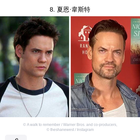
8. 夏恩·韋斯特
©
A walk to remember / Warner Bros. and co-producers
,
©
theshanewest / Instagram