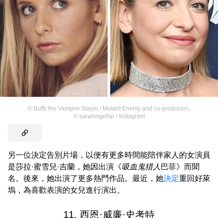
©
Buffy the Vampire Slayer / Mutant Enemy and co-producers
,
©
sarahmgellar / Instagram
另一位決定告別片場，以便有更多時間能陪伴家人的女演員
是莎拉·蜜雪兒·吉蘭，她因出演《
吸血鬼猎人
巴菲》而聞
名。後來，她出演了更多熱門作品。最近，她
決定
重回好萊
塢，為喜歡表演的女兒進行演出。
11. 西恩·威廉·史考特