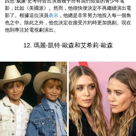
西恩·威廉·史考特曾出演過幾乎所有我們知道的青少年電
影，比如《美國派》。然而，他很快便決定不再繼續演出電
影了。根據這位演員
表示
，他總是非常努力地投入每一個角
色之中。除此之外，他也決定在接受片約時更加挑剔。現在
他則專注於電視劇演出。
12. 瑪麗-凱特·歐森和艾希莉·歐森