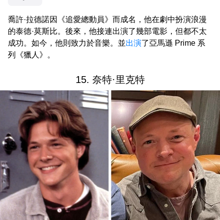
喬許·拉德諾因《追愛總動員》而成名，他在劇中扮演浪漫
的泰德·莫斯比。後來，他接連出演了幾部電影，但都不太
成功。如今，他則致力於音樂。並
出演
了亞馬遜 Prime 系
列《獵人》。
15. 奈特·里克特