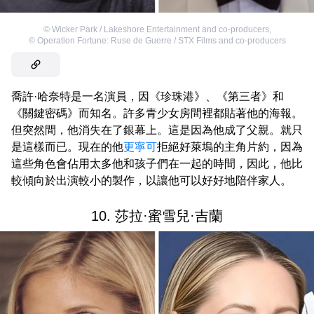
©
Wicker Park / Lakeshore Entertainment and co-producers
,
©
Operation Fortune: Ruse de Guerre / STX Films and co-producers
喬許·哈奈特是一名演員，因《珍珠港》、《第三者》和
《關鍵密碼》而知名。許多青少女房間裡都貼著他的海報。
但突然間，他消失在了銀幕上。這是因為他成了父親。就只
是這樣而已。現在的他
更寧可
拒絕好萊塢的主角片約，因為
這些角色會佔用太多他和孩子們在一起的時間，因此，他比
較傾向於出演較小的製作，以讓他可以好好地陪伴家人。
10. 莎拉·蜜雪兒·吉蘭