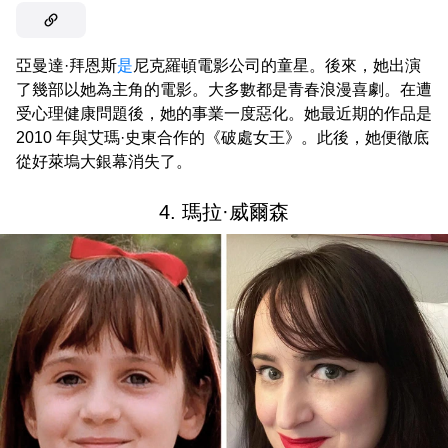
亞曼達·拜恩斯
是
尼克羅頓電影公司的童星。後來，她出演
了幾部以她為主角的電影。大多數都是青春浪漫喜劇。在遭
受心理健康問題後，她的事業一度惡化。她最近期的作品是
2010 年與艾瑪·史東合作的《破處女王》。此後，她便徹底
從好萊塢大銀幕消失了。
4. 瑪拉·威爾森