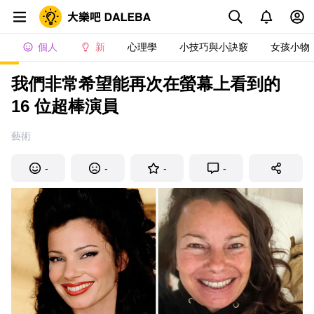
個人
新
心理學
小技巧與小訣竅
女孩小物
我們非常希望能再次在螢幕上看到的
16 位超棒演員
藝術
-
-
-
-