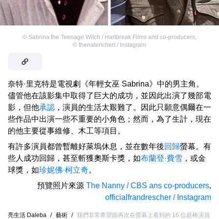
©
Sabrina the Teenage Witch / Hartbreak Films and co-producers
,
©
thenaterichert / Instagram
奈特·里克特是電視劇《年輕女巫 Sabrina》中的男主角。
儘管他在該影集中取得了巨大的成功，並因此出演了幾部電
影，但他
承認
，演員的生活太艱難了。因此只願意偶爾在一
些作品中出演一些不重要的小角色；然而，為了生計，現在
的他主要從事維修、木工等項目。
有許多演員都曾暫離好萊塢休息，並在數年後
回歸
螢幕。有
些人成功回歸，甚至斬獲奧斯卡獎，如
布蘭登·費雪
，或金
球獎，如
珍妮佛·柯立奇
。
預覽照片來源
The Nanny / CBS ans co-producers
,
officialfrandrescher / Instagram
亮生活 Daleba
/
藝術
/
我們非常希望能再次在螢幕上看到的 16 位超棒演員