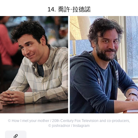
14. 喬許·拉德諾
©
How I met your mother / 20th Century Fox Television and co-producers
,
©
joshradnor / Instagram