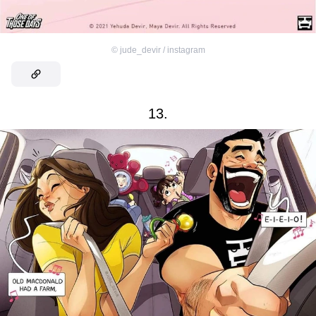
©
jude_devir / instagram
13.