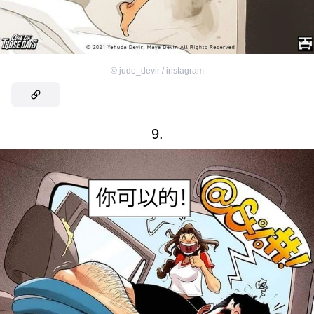
©
jude_devir / instagram
9.