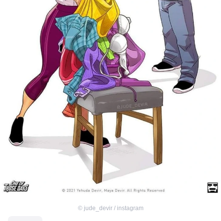
©
jude_devir / instagram