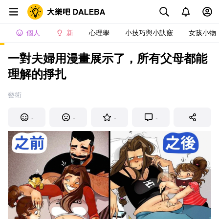
個人
新
心理學
小技巧與小訣竅
女孩小物
一對夫婦用漫畫展示了，所有父母都能
理解的掙扎
藝術
-
-
-
-