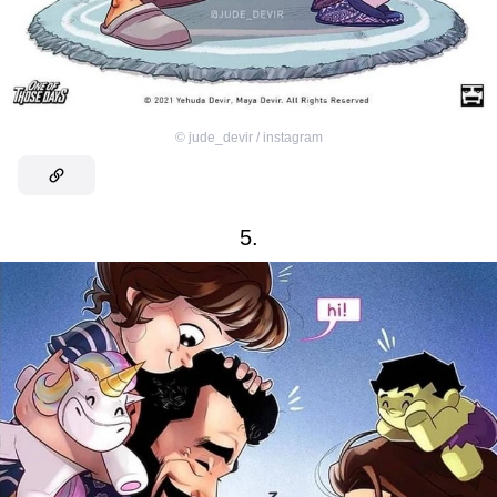
©
jude_devir / instagram
5.