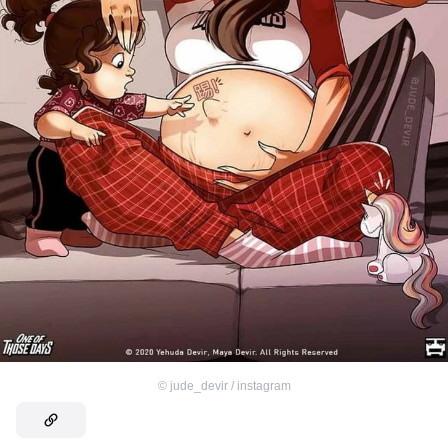
©
jude_devir / instagram