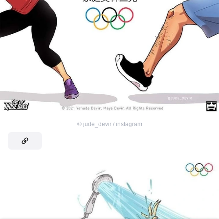
©
jude_devir / instagram