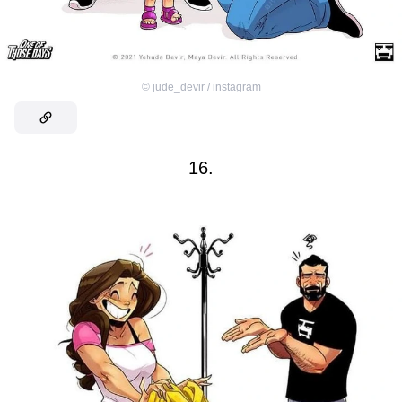
©
jude_devir / instagram
16.