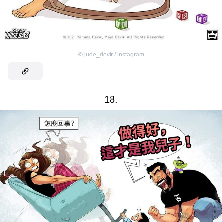
©
jude_devir / instagram
18.