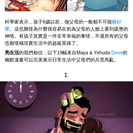
科學家表示，孩子6歲以前，做父母的一般都不可能
睡好
覺
。這也難怪為什麼很容易在初為父母的人臉上看到疲憊的
神情。有孩子其實是一件非常幸福的事情，不過所有的父母
也都堪稱現實生活中的超級英雄了。
亮生活
的我們相信，以下19幅來自Maya & Yehuda
Devir
的
幽默漫畫可以完美展示日常生活中父母們的兵荒馬亂。
1.