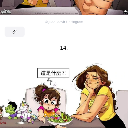
©
jude_devir / instagram
14.