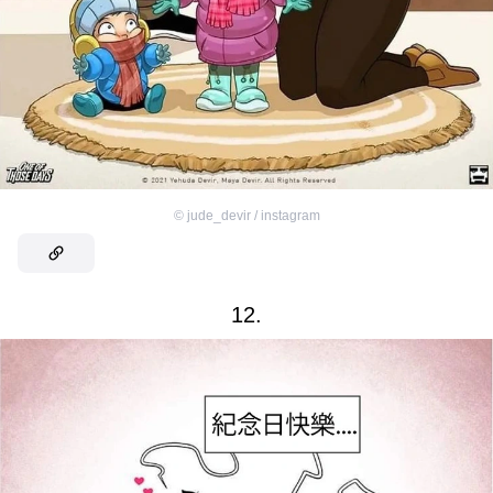
©
jude_devir / instagram
12.