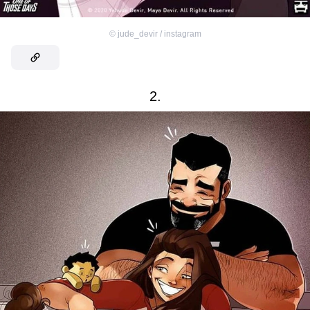
©
jude_devir / instagram
2.