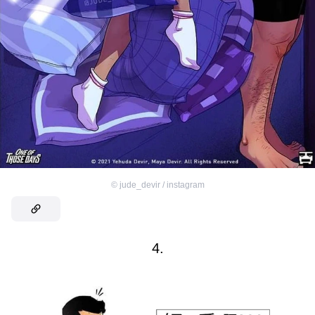
©
jude_devir / instagram
4.