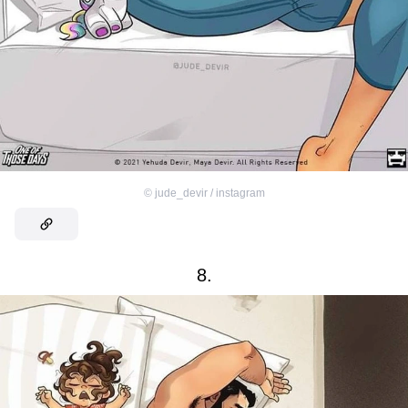
©
jude_devir / instagram
8.