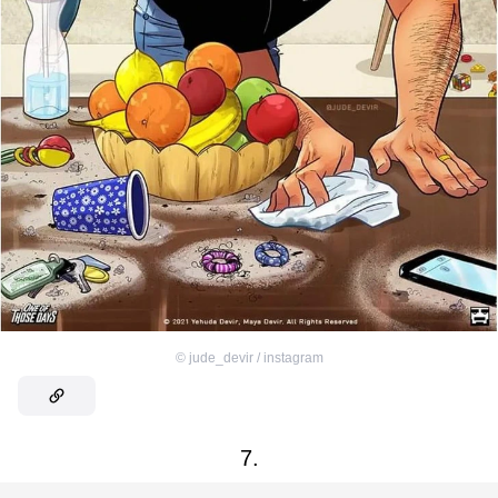
©
jude_devir / instagram
7.