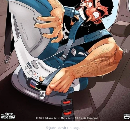
©
jude_devir / instagram