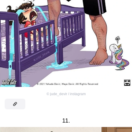
©
jude_devir / instagram
11.