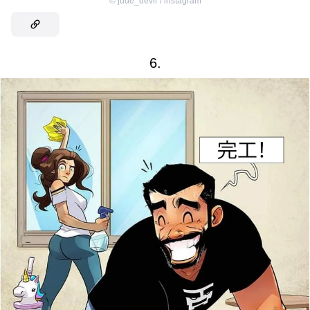
©
jude_devir / instagram
6.