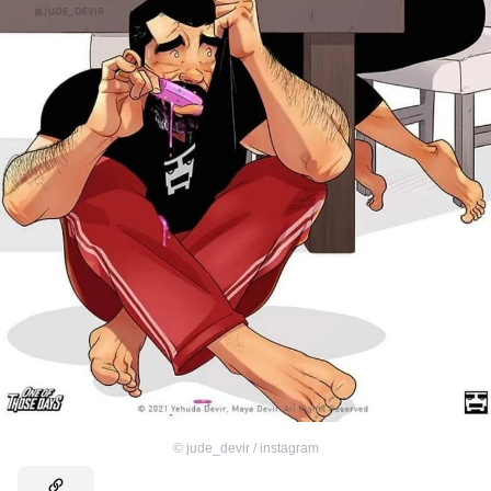
©
jude_devir / instagram