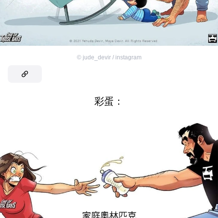
©
jude_devir / instagram
彩蛋：