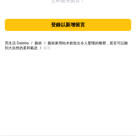
立即搶先留言！
登錄以新增留言
亮生活 Daleba
/
藝術
/
藝術家用枯木創造出令人驚嘆的雕塑，甚至可以聽
到大自然的柔和氣息
/
留言