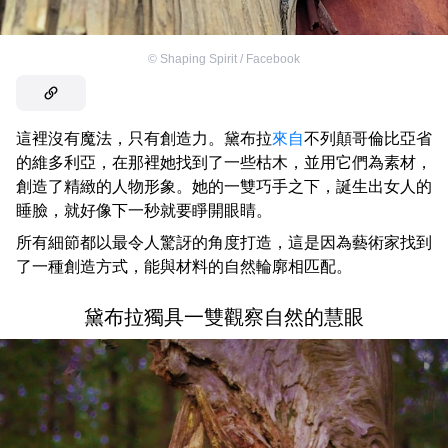
©
Shaping Spirit / Facebook
這裡沒有魔法，只有創造力。黛布拉
來自
不列顛哥倫比亞省
的維多利亞，在那裡她找到了一些枯木，並用它們為素材，
創造了精緻的人物形象。她的一雙巧手之下，誕生出女人的
睡臉，就好像下一秒就要睜開眼睛。
所有細節都以最令人驚訝的角度打造，這是因為藝術家找到
了一種創造方式，能與材料的自然輪廓相匹配。
黛布拉獨具一雙觀察自然的慧眼