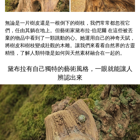
無論是一片樹皮還是一根倒下的樹枝，我們常常都忽視它
們，任由其躺在地上。但藝術家黛布拉·伯尼爾 在這些被丟
棄的物品中看到了一顆跳動的心。她運用自己的神奇天賦，
將樹皮和樹枝變成壯觀的木雕。讓我們來看看自然界的古靈
精怪，了解人類特徵是如何與天然素材融合在一起的。
黛布拉有自己獨特的藝術風格，一眼就能讓人
辨認出來