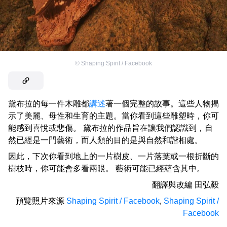
©
Shaping Spirit / Facebook
黛布拉的每一件木雕都
講述
著一個完整的故事。這些人物揭
示了美麗、母性和生育的主題。當你看到這些雕塑時，你可
能感到喜悅或悲傷。 黛布拉的作品旨在讓我們認識到，自
然已經是一門藝術，而人類的目的是與自然和諧相處。
因此，下次你看到地上的一片樹皮、一片落葉或一根折斷的
樹枝時，你可能會多看兩眼。 藝術可能已經蘊含其中。
翻譯與改編
田弘毅
預覽照片來源
Shaping Spirit / Facebook
,
Shaping Spirit /
Facebook