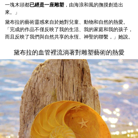
一塊木頭都
已經是一座雕塑
，由海浪和風的撫摸創造出
來。」
黛布拉的藝術靈感來自於她對兒童、動物和自然的熱愛。
「完成的作品不僅反映了我的生活、我的家庭和我的孩子，
而且反映了我們與自然共享的永恆、神聖的聯繫，」她說。
黛布拉的血管裡流淌著對雕塑藝術的熱愛