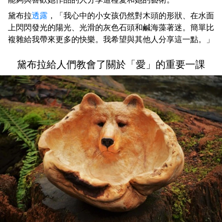
黛布拉
透露
，「我心中的小女孩仍然對木頭的形狀、在水面
上閃閃發光的陽光、光滑的灰色石頭和鹹海藻著迷。簡單比
複雜給我帶來更多的快樂。我希望與其他人分享這一點。」
黛布拉給人們教會了關於「愛」的重要一課