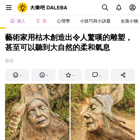
個人
新
心理學
小技巧與小訣竅
女孩小物
藝術家用枯木創造出令人驚嘆的雕塑，
甚至可以聽到大自然的柔和氣息
藝術
-
-
-
-