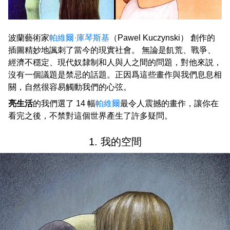
波蘭藝術家
帕維爾·庫琴斯基
（Pawel Kuczynski） 創作的
插圖精妙地諷刺了當今的現實社會。 無論是飢荒、戰爭、
經濟不穩定、現代奴隸制和人與人之間的問題，對他來説，
沒有一個議題是禁忌的話題。正因爲這些畫作與我們息息相
關，自然很容易觸動我們的心弦。
亮生活
的我們選了 14 幅
帕維爾
最令人震撼的畫作，讓你在
看完之後，不禁對這個世界產生了許多疑問。
1. 我的空間