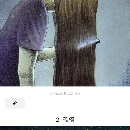
©
Pawel.Kuczynski
2. 孤獨