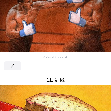
©
Pawel.Kuczynski
11. 紅毯