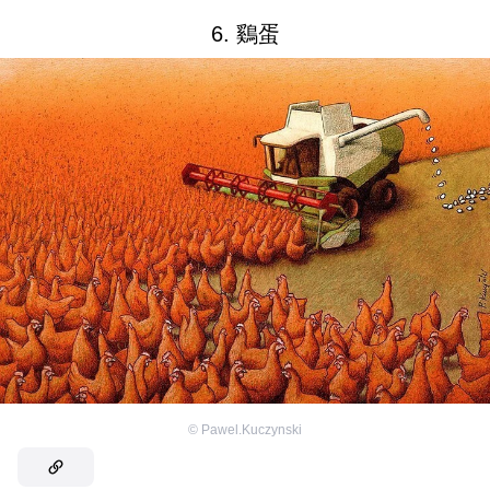
6. 鷄蛋
©
Pawel.Kuczynski