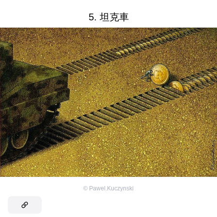
5. 坦克車
©
Pawel.Kuczynski