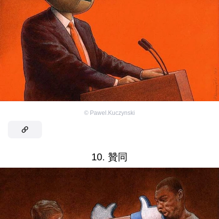
©
Pawel.Kuczynski
10. 贊同