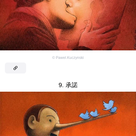
©
Pawel.Kuczynski
9. 承諾