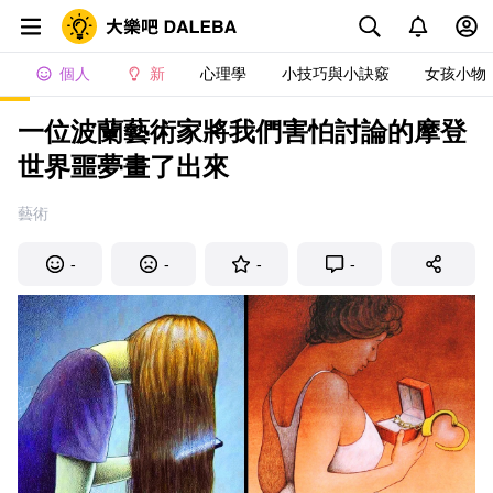
個人
新
心理學
小技巧與小訣竅
女孩小物
一位波蘭藝術家將我們害怕討論的摩登
世界噩夢畫了出來
藝術
-
-
-
-