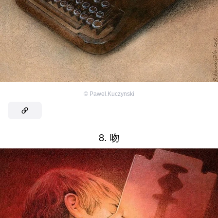
©
Pawel.Kuczynski
8. 吻