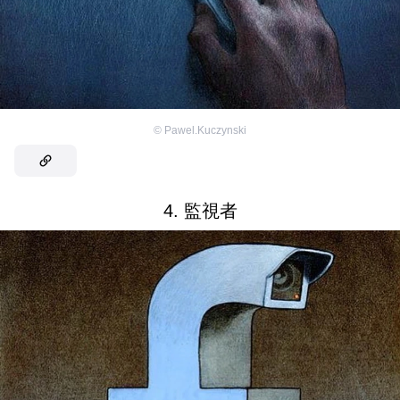
©
Pawel.Kuczynski
4. 監視者