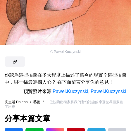
©
Pawel.Kuczynski
你認為這些插圖在多大程度上描述了當今的現實？這些插圖
中，哪一幅最震撼人心？ 在下面留言分享你的意見！
預覽照片來源
Pawel.Kuczynski
,
Pawel.Kuczynski
亮生活 Daleba
/
藝術
/
一位波蘭藝術家將我們害怕討論的摩登世界噩夢畫
了出來
分享本篇文章