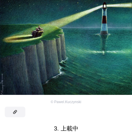
©
Pawel.Kuczynski
3. 上載中