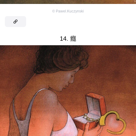
©
Pawel.Kuczynski
14. 癮