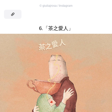
©
giuliajrosa / Instagram
6.「茶之愛人」