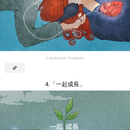
©
giuliajrosa / Instagram
4.「一起成長」