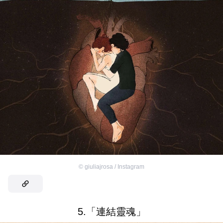
©
giuliajrosa / Instagram
5.「連結靈魂」