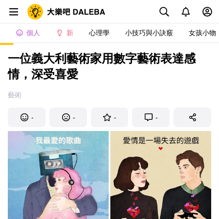
個人
新
心理學
小技巧與小訣竅
女孩小物
一位義大利藝術家用數字藝術表達感
情，深受喜愛
藝術
-
-
-
-