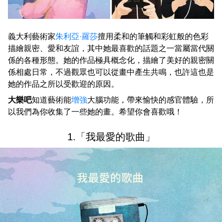
義大利藝術家
朱利亞·羅莎
擅用柔和的筆觸和彩虹般的色彩
描繪親密、愛和友誼，其中她最喜歡的話題之一當屬當代關
係的各種形態。她的作品極具概念化，描繪了美好的親密關
係相處日常，不過觀眾也可以從畫中產生共鳴，也許這也是
她的作品之所以受歡迎的原因。
大樂吧
知道藝術能
增強
大腦功能，帶來愉快的感官體驗，所
以我們為你收集了一些她的畫。希望你會喜歡哦！
1.「我最愛的歌曲」