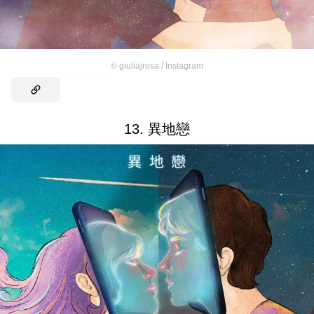
©
giuliajrosa / Instagram
13. 異地戀